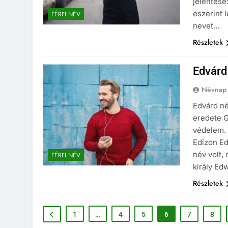
jelentése:
eszerint 
FÉRFI NÉV
nevet…
Részletek
Edvárd
Névnap
Edvárd né
eredete G
védelem. 
Edizon Ed
név volt,
FÉRFI NÉV
király Ed
Részletek
1
…
4
5
6
7
8