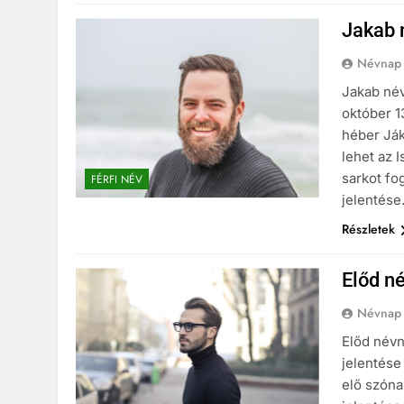
Jakab 
Névnap
Jakab névn
október 1
héber Ják
lehet az 
sarkot fog
FÉRFI NÉV
jelentése
Részletek
Előd n
Névnap
Előd névn
jelentése
elő szóna