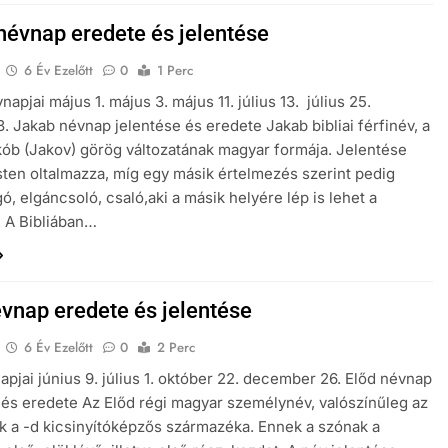
névnap eredete és jelentése
6 Év Ezelőtt
0
1 Perc
apjai május 1. május 3. május 11. július 13. július 25.
3. Jakab névnap jelentése és eredete Jakab bibliai férfinév, a
ób (Jakov) görög változatának magyar formája. Jelentése
Isten oltalmazza, míg egy másik értelmezés szerint pedig
ó, elgáncsoló, csaló,aki a másik helyére lép is lehet a
. A Bibliában…
évnap eredete és jelentése
6 Év Ezelőtt
0
2 Perc
apjai június 9. július 1. október 22. december 26. Előd névnap
 és eredete Az Előd régi magyar személynév, valószínűleg az
k a -d kicsinyítóképzős származéka. Ennek a szónak a