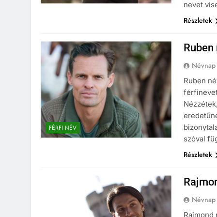
nevet vi
Részletek
Ruben 
Névnap
Ruben név
férfineve
Nézzétek, 
eredetűne
bizonytala
FÉRFI NÉV
szóval fü
Részletek
Rajmon
Névnap
Rajmond n