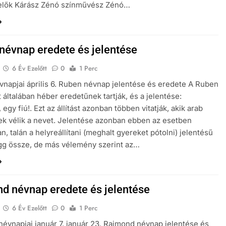
selők Kárász Zénó színművész Zénó…
névnap eredete és jelentése
6 Év Ezelőtt
0
1 Perc
napjai április 6. Ruben névnap jelentése és eredete A Ruben
t általában héber eredetűnek tartják, és a jelentése:
egy fiú!. Ezt az állítást azonban többen vitatják, akik arab
k vélik a nevet. Jelentése azonban ebben az esetben
n, talán a helyreállítani (meghalt gyereket pótolni) jelentésű
gg össze, de más vélemény szerint az…
d névnap eredete és jelentése
6 Év Ezelőtt
0
1 Perc
évnapjai január 7. január 23. Rajmond névnap jelentése és