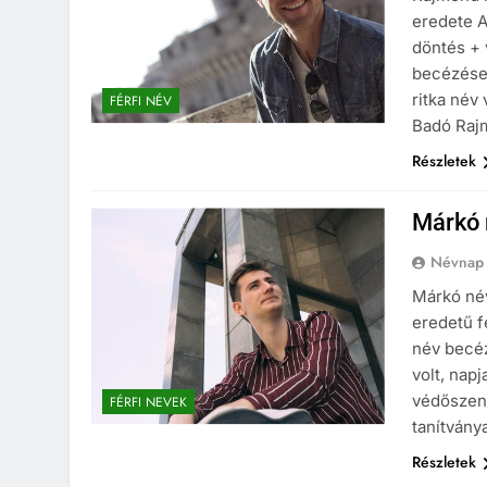
eredete A
döntés + 
becézése
ritka név
FÉRFI NÉV
Badó Raj
Részletek
Márkó 
Névnap
Márkó név
eredetű f
név becé
volt, nap
védőszent
FÉRFI NEVEK
tanítvány
Részletek