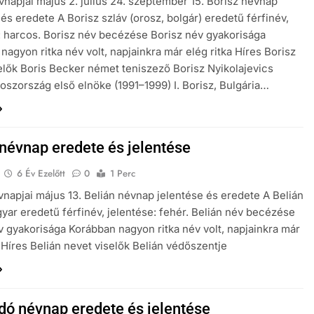
vnapjai május 2. július 24. szeptember 15. Borisz névnap
 és eredete A Borisz szláv (orosz, bolgár) eredetű férfinév,
: harcos. Borisz név becézése Borisz név gyakorisága
nagyon ritka név volt, napjainkra már elég ritka Híres Borisz
elők Boris Becker német teniszező Borisz Nyikolajevics
roszország első elnöke (1991–1999) I. Borisz, Bulgária…
 névnap eredete és jelentése
6 Év Ezelőtt
0
1 Perc
vnapjai május 13. Belián névnap jelentése és eredete A Belián
yar eredetű férfinév, jelentése: fehér. Belián név becézése
v gyakorisága Korábban nagyon ritka név volt, napjainkra már
a Híres Belián nevet viselők Belián védőszentje
ó névnap eredete és jelentése