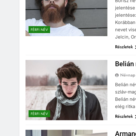
Borisz né
jelentése
jelentése
Korábban 
nevet vis
FÉRFI NÉV
Jelcin, O
Részletek
Belián
Névnap
Belián né
szláv-mag
Belián né
elég ritk
FÉRFI NÉV
Részletek
Armand