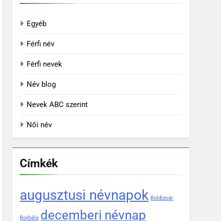
Egyéb
Férfi név
Férfi nevek
Név blog
Nevek ABC szerint
Női név
Címkék
augusztusi névnapok
Boldizsár
decemberi névnap
Borbála