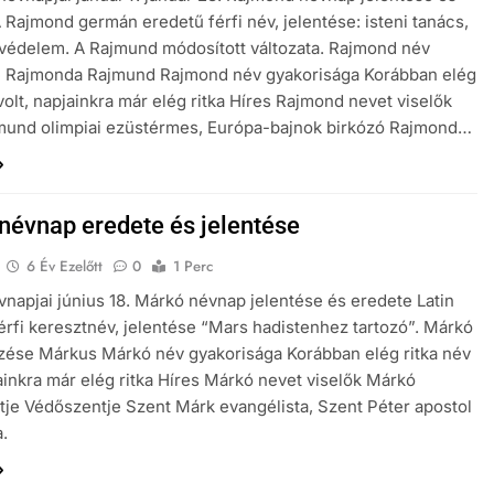
 Rajmond germán eredetű férfi név, jelentése: isteni tanács,
védelem. A Rajmund módosított változata. Rajmond név
 Rajmonda Rajmund Rajmond név gyakorisága Korábban elég
 volt, napjainkra már elég ritka Híres Rajmond nevet viselők
mund olimpiai ezüstérmes, Európa-bajnok birkózó Rajmond…
névnap eredete és jelentése
6 Év Ezelőtt
0
1 Perc
napjai június 18. Márkó névnap jelentése és eredete Latin
érfi keresztnév, jelentése “Mars hadistenhez tartozó”. Márkó
zése Márkus Márkó név gyakorisága Korábban elég ritka név
jainkra már elég ritka Híres Márkó nevet viselők Márkó
je Védőszentje Szent Márk evangélista, Szent Péter apostol
a.