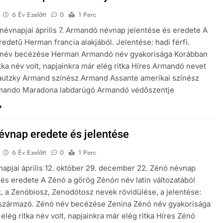
6 Év Ezelőtt
0
1 Perc
évnapjai április 7. Armandó névnap jelentése és eredete A
edetű Herman francia alakjából. Jelentése: hadi férfi.
név becézése Herman Armandó név gyakorisága Korábban
tka név volt, napjainkra már elég ritka Híres Armandó nevet
autzky Armand színész Armand Assante amerikai színész
mando Maradona labdarúgó Armandó védőszentje
évnap eredete és jelentése
6 Év Ezelőtt
0
1 Perc
apjai április 12. október 29. december 22. Zénó névnap
 és eredete A Zénó a görög Zénón név latin változatából
, a Zenóbiosz, Zenodótosz nevek rövidülése, a jelentése:
 származó. Zénó név becézése Zenina Zénó név gyakorisága
elég ritka név volt, napjainkra már elég ritka Híres Zénó