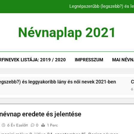
Legnépszerűbb (legszebb?) és le
C és CS betűvel ke
Névnaplap 2021
Legnépszerűbb és l
Legnépszerűbb (legszebb?) és le
INEVEK LISTÁJA: 2019 / 2020
IMPRESSZUM
MAI NÉVN
C és CS betűvel ke
 és leggyakoribb lány és női nevek 2021-ben
C és CS be
6 Év Ezelőtt
 névnap eredete és jelentése
6 Év Ezelőtt
0
1 Perc