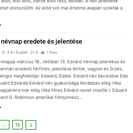
 első, elöl lévő, illetve első rész, kezdet. A név jelentése
lehet elsőszülött. Az előd szó mai értelme alapján szokták a
 névnap eredete és jelentése
6 Év Ezelőtt
0
1 Perc
vnapjai március 18., október 13. Edvárd névnap jelentése és
ermán eredetű férfinév, jelentése birtok, vagyon és őrzés,
Angol megfelelője: Edward, Eddie. Edvárd név becézése Ede
uárd Edvarda Edvárd név gyakorisága Korábban elég ritka
 napjainkra már elég ritka Híres Edvárd nevet viselők I. Eduard
ward G. Robinson amerikai filmszínész…
…
73