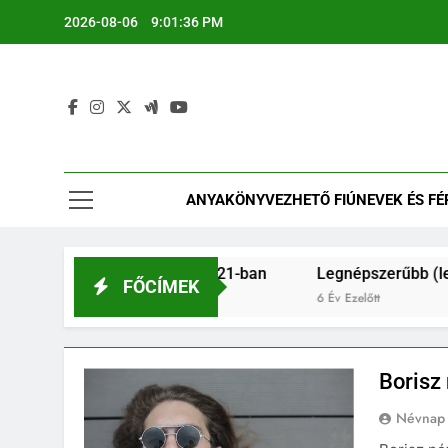
Ugrás
2026-08-06
9:01:37 PM
a
tartalomra
ANYAKÖNYVEZHETŐ FIÚNEVEK ÉS FÉRF
 fiú és férfinevek 2021-ban
Legnépszerűbb (legszebb?)
FŐCÍMEK
6 Év Ezelőtt
Borisz
Névnap