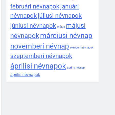
februári névnapok
januári
névnapok
júliusi névnapok
májusi
júniusi névnapok
május
márciusi névnap
névnapok
novemberi névnap
októberi névnapok
szeptemberi névnapok
áprilisi névnapok
április névnap
április névnapok