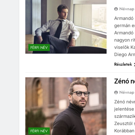
Névnap
Armandó n
germán er
Armandó 
nagyon ri
viselők K
FÉRFI NÉV
Diego Ar
Részletek
Zénó n
Névnap
Zénó névn
jelentése
származik
Zeusztól
Korábban 
FÉRFI NÉV