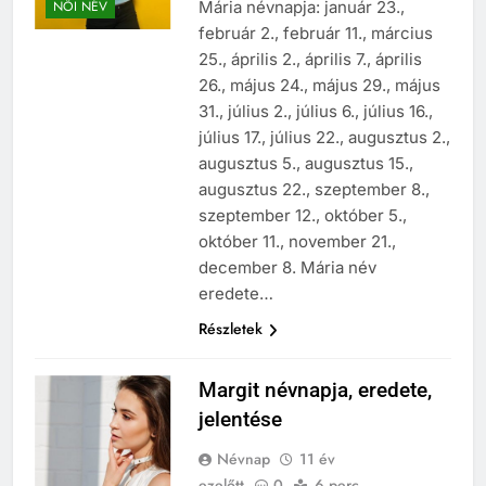
Mária névnapja: január 23.,
NŐI NÉV
február 2., február 11., március
25., április 2., április 7., április
26., május 24., május 29., május
31., július 2., július 6., július 16.,
július 17., július 22., augusztus 2.,
augusztus 5., augusztus 15.,
augusztus 22., szeptember 8.,
szeptember 12., október 5.,
október 11., november 21.,
december 8. Mária név
eredete…
Részletek
Margit névnapja, eredete,
jelentése
Névnap
11 év
ezelőtt
0
6 perc