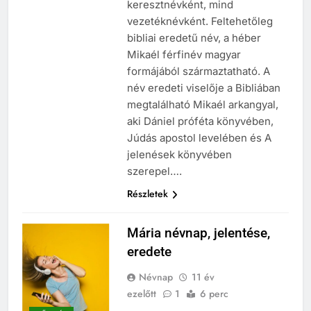
keresztnévként, mind
vezetéknévként. Feltehetőleg
bibliai eredetű név, a héber
Mikaél férfinév magyar
formájából származtatható. A
név eredeti viselője a Bibliában
megtalálható Mikaél arkangyal,
aki Dániel próféta könyvében,
Júdás apostol levelében és A
jelenések könyvében
szerepel….
Részletek
Mária névnap, jelentése,
eredete
Névnap
11 év
ezelőtt
1
6 perc