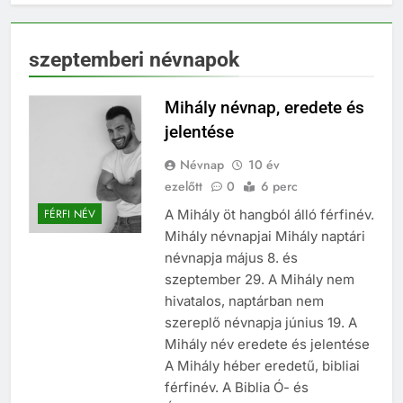
szeptemberi névnapok
Mihály névnap, eredete és
jelentése
Névnap
10 év
ezelőtt
0
6 perc
A Mihály öt hangból álló férfinév.
FÉRFI NÉV
Mihály névnapjai Mihály naptári
névnapja május 8. és
szeptember 29. A Mihály nem
hivatalos, naptárban nem
szereplő névnapja június 19. A
Mihály név eredete és jelentése
A Mihály héber eredetű, bibliai
férfinév. A Biblia Ó- és