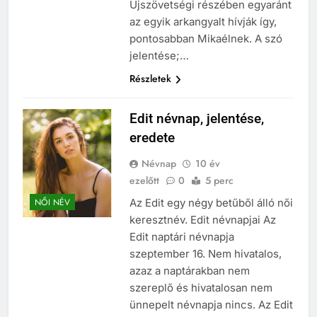
Újszövetségi részében egyaránt
az egyik arkangyalt hívják így,
pontosabban Mikaélnek. A szó
jelentése;…
Részletek
Edit névnap, jelentése,
eredete
Névnap
10 év
ezelőtt
0
5 perc
Az Edit egy négy betűből álló női
NŐI NÉV
keresztnév. Edit névnapjai Az
Edit naptári névnapja
szeptember 16. Nem hivatalos,
azaz a naptárakban nem
szereplő és hivatalosan nem
ünnepelt névnapja nincs. Az Edit