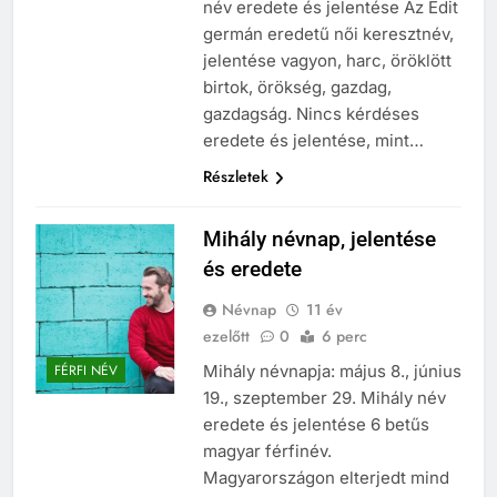
név eredete és jelentése Az Edit
germán eredetű női keresztnév,
jelentése vagyon, harc, öröklött
birtok, örökség, gazdag,
gazdagság. Nincs kérdéses
eredete és jelentése, mint…
Részletek
Mihály névnap, jelentése
és eredete
Névnap
11 év
ezelőtt
0
6 perc
Mihály névnapja: május 8., június
FÉRFI NÉV
19., szeptember 29. Mihály név
eredete és jelentése 6 betűs
magyar férfinév.
Magyarországon elterjedt mind