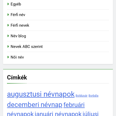
Egyéb
Férfi név
Férfi nevek
Név blog
Nevek ABC szerint
Női név
Címkék
augusztusi névnapok
Boldizsár
Borbála
decemberi névnap
februári
névnapok
januári névnapok
júliusi