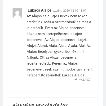
Lukács Alajos
szerint:
2020-12-09 18:07
Az Alajos és a Lajos nevek nem rokon
eredetűek! Más a származásuk és más a
jelentésük. Ezért az Alajos becenevei
között nem szerepelhetnek a Lajos
becenevei! Az Alajos becenevei: Lojzi,
Alojzi, Aluzsi, Alaja, Ajala, Ayala, Alui. Az
Alajos Erdélyben gyakoribb név, mint
Nálunk. Ott az Aluzsi becenév a
legelterjedtebb. Kérem az Alajos
beceneveit ezek szerint módosítani a fenti
listában! Köszönettel: Lukács Alajos
VÁLASZ
VÉLEMÉNY, HOZZÁSZÓLÁS?