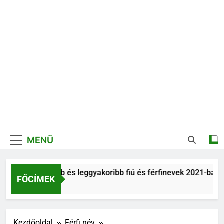
MENÜ
Legnépszerűbb és leggyakoribb fiú és férfinevek 2021-ban
FŐCÍMEK
6 Év Ezelőtt
Kezdőoldal
Férfi név