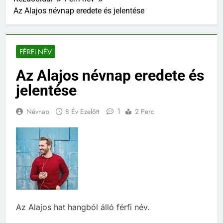
Az Alajos névnap eredete és jelentése
FÉRFI NÉV
Az Alajos névnap eredete és
jelentése
1
Névnap
8 Év Ezelőtt
2 Perc
Az Alajos hat hangból álló férfi név.