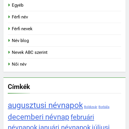
Egyéb
Férfi név
Férfi nevek
Név blog
Nevek ABC szerint
Női név
Címkék
augusztusi névnapok
Boldizsár
Borbála
decemberi névnap
februári
névnapok
januári névnapok
júliusi