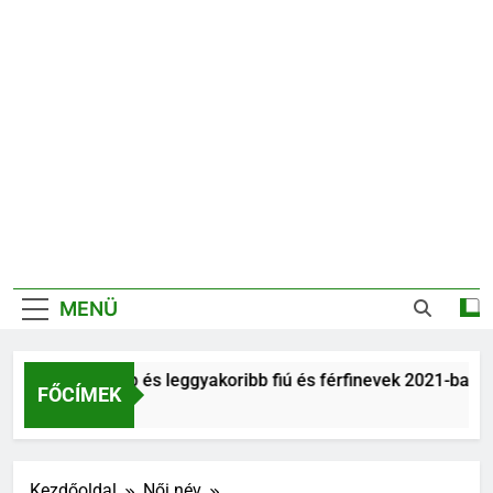
MENÜ
Legnépszerűbb és leggyakoribb fiú és férfinevek 2021-ban
FŐCÍMEK
6 Év Ezelőtt
Kezdőoldal
Női név