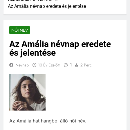
Az Amália névnap eredete és jelentése
NŐI NÉV
Az Amália névnap eredete
és jelentése
1
Névnap
10 Év Ezelőtt
2 Perc
Az Amália hat hangból álló női név.