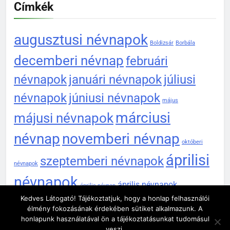
Címkék
augusztusi névnapok
Boldizsár
Borbála
decemberi névnap
februári
névnapok
januári névnapok
júliusi
névnapok
júniusi névnapok
május
márciusi
májusi névnapok
névnap
novemberi névnap
októberi
áprilisi
szeptemberi névnapok
névnapok
névnapok
április névnapok
április névnap
Kedves Látogató! Tájékoztatjuk, hogy a honlap felhasználói
élmény fokozásának érdekében sütiket alkalmazunk. A
honlapunk használatával ön a tájékoztatásunkat tudomásul
Newsmatic - News WordPress sablon 2026. Powered By
veszi.