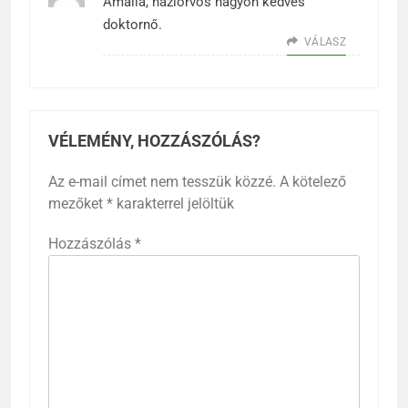
Amália, háziorvos nagyon kedves
doktornő.
VÁLASZ
VÉLEMÉNY, HOZZÁSZÓLÁS?
Az e-mail címet nem tesszük közzé.
A kötelező
mezőket
*
karakterrel jelöltük
Hozzászólás
*