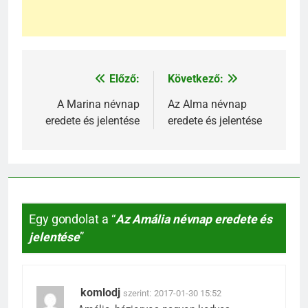
Előző:
Következő:
Bejegyzés
navigáció
A Marina névnap
Az Alma névnap
eredete és jelentése
eredete és jelentése
Egy gondolat a “
Az Amália névnap eredete és
jelentése
”
komlodj
szerint:
2017-01-30 15:52