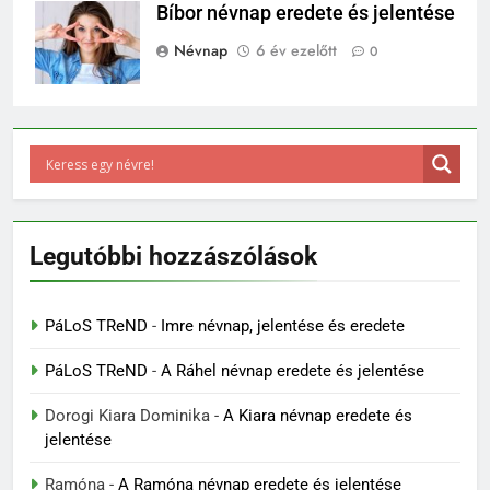
Bíbor névnap eredete és jelentése
Névnap
6 év ezelőtt
0
Legutóbbi hozzászólások
PáLoS TReND
-
Imre névnap, jelentése és eredete
PáLoS TReND
-
A Ráhel névnap eredete és jelentése
Dorogi Kiara Dominika
-
A Kiara névnap eredete és
jelentése
Ramóna
-
A Ramóna névnap eredete és jelentése