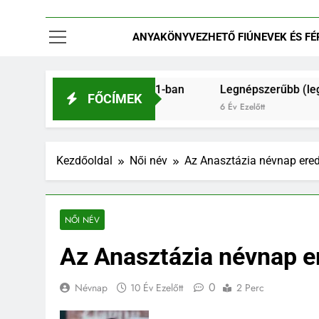
ANYAKÖNYVEZHETŐ FIÚNEVEK ÉS FÉRF
fiú és férfinevek 2021-ban
Legnépszerűbb (legszebb?) é
FŐCÍMEK
6 Év Ezelőtt
Kezdőoldal
Női név
Az Anasztázia névnap erede
NŐI NÉV
Az Anasztázia névnap er
0
Névnap
10 Év Ezelőtt
2 Perc