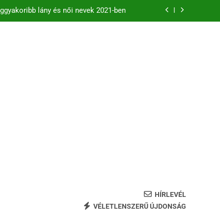
ggyakoribb lány és női nevek 2021-ben
zdődő férfi és női keresztnevek listája
B betűs női és férfi nevek
eggyakoribb fiú és férfinevek 2021-ban
ggyakoribb lány és női nevek 2021-ben
zdődő férfi és női keresztnevek listája
B betűs női és férfi nevek
HÍRLEVÉL
VÉLETLENSZERŰ ÚJDONSÁG