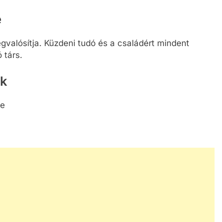
e
megvalósítja. Küzdeni tudó és a családért mindent
 társ.
ők
ge