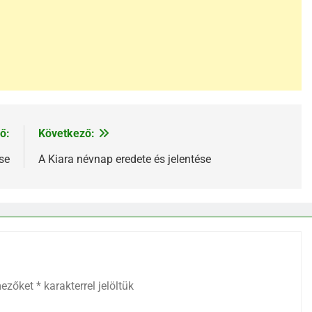
ő:
Következő:
se
A Kiara névnap eredete és jelentése
mezőket
*
karakterrel jelöltük