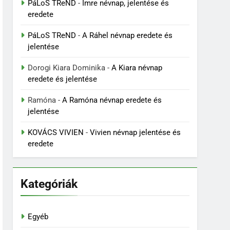
PáLoS TReND
-
Imre névnap, jelentése és
eredete
PáLoS TReND
-
A Ráhel névnap eredete és
jelentése
Dorogi Kiara Dominika
-
A Kiara névnap
eredete és jelentése
Ramóna
-
A Ramóna névnap eredete és
jelentése
KOVÁCS VIVIEN
-
Vivien névnap jelentése és
eredete
Kategóriák
Egyéb