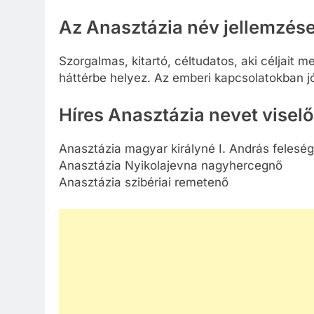
Az Anasztázia név jellemzés
Szorgalmas, kitartó, céltudatos, aki céljait 
háttérbe helyez. Az emberi kapcsolatokban jó
Híres Anasztázia nevet visel
Anasztázia magyar királyné I. András felesé
Anasztázia Nyikolajevna nagyhercegnő
Anasztázia szibériai remetenő