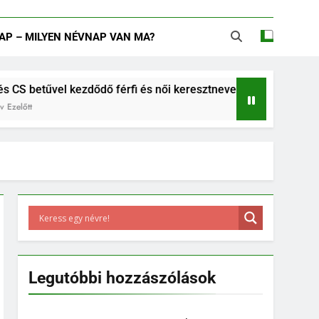
AP – MILYEN NÉVNAP VAN MA?
vel kezdődő férfi és női keresztnevek listája
B betűs női
6 Év Ezelőtt
Legutóbbi hozzászólások