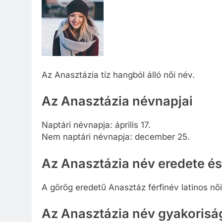
Az Anasztázia tíz hangból álló női név.
Az Anasztázia névnapjai
Naptári névnapja: április 17.
Nem naptári névnapja: december 25.
Az Anasztázia név eredete és
A görög eredetű Anasztáz férfinév latinos női
Az Anasztázia név gyakorisá