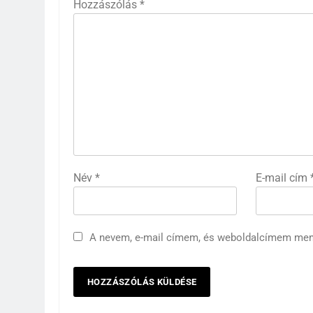
Hozzászólás
*
Név
*
E-mail cím
A nevem, e-mail címem, és weboldalcímem me