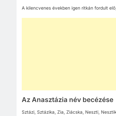
A kilencvenes években igen ritkán fordult elő
Az Anasztázia név becézése
Sztázi, Sztázika, Zia, Ziácska, Neszti, Neszti