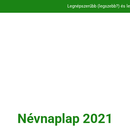
Legnépszerűbb (legszebb?) és le
C és CS betűvel ke
Legnépszerűbb és l
Legnépszerűbb (legszebb?) és le
C és CS betűvel ke
Névnaplap 2021