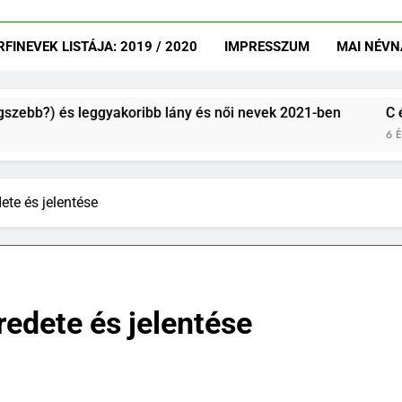
INEVEK LISTÁJA: 2019 / 2020
IMPRESSZUM
MAI NÉVN
s leggyakoribb lány és női nevek 2021-ben
C és CS betű
6 Év Ezelőtt
te és jelentése
edete és jelentése