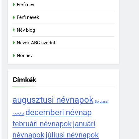
Férfi név
Férfi nevek
Név blog
Nevek ABC szerint
Női név
Címkék
augusztusi névnapok
Boldizsár
decemberi névnap
Borbála
februári névnapok
januári
névnapok
júliusi névnapok