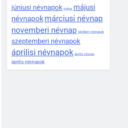
májusi
júniusi névnapok
május
márciusi névnap
névnapok
novemberi névnap
októberi névnapok
szeptemberi névnapok
áprilisi névnapok
április névnap
április névnapok