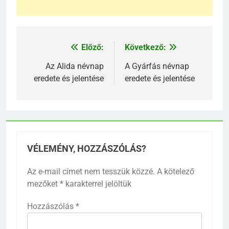
Előző:
Következő:
Bejegyzés
navigáció
Az Alida névnap
A Gyárfás névnap
eredete és jelentése
eredete és jelentése
VÉLEMÉNY, HOZZÁSZÓLÁS?
Az e-mail címet nem tesszük közzé.
A kötelező
mezőket
*
karakterrel jelöltük
Hozzászólás
*