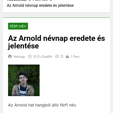
Az Arnold névnap eredete és jelentése
FÉRFI NÉV
Az Arnold névnap eredete és
jelentése
0
Névnap
10 Év Ezelőtt
1 Perc
Az Arnold hat hangból álló férfi név.