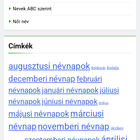
Nevek ABC szerint
Női név
Címkék
augusztusi névnapok
Boldizsár
Borbála
decemberi névnap
februári
névnapok
januári névnapok
júliusi
névnapok
júniusi névnapok
május
márciusi
májusi névnapok
névnap
novemberi névnap
októberi
áprilisi
szeptemberi névnapok