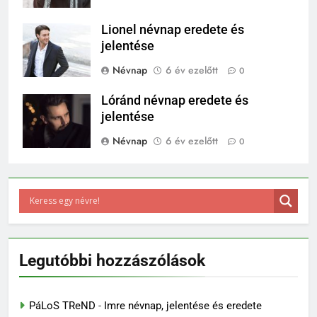
Lionel névnap eredete és
jelentése
Névnap
6 év ezelőtt
0
Lóránd névnap eredete és
jelentése
Névnap
6 év ezelőtt
0
Legutóbbi hozzászólások
PáLoS TReND
-
Imre névnap, jelentése és eredete