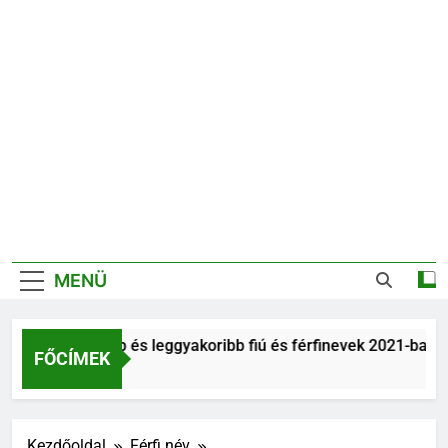
MENÜ
Legnépszerűbb és leggyakoribb fiú és férfinevek 2021-ban
FŐCÍMEK
6 Év Ezelőtt
Kezdőoldal
Férfi név