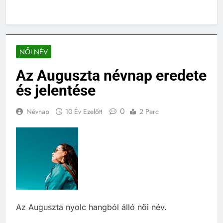
NŐI NÉV
Az Auguszta névnap eredete
és jelentése
0
Névnap
10 Év Ezelőtt
2 Perc
Az Auguszta nyolc hangból álló női név.