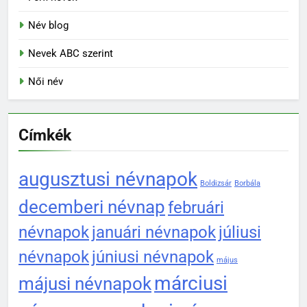
Név blog
Nevek ABC szerint
Női név
Címkék
augusztusi névnapok
Boldizsár
Borbála
decemberi névnap
februári
névnapok
januári névnapok
júliusi
névnapok
júniusi névnapok
május
márciusi
májusi névnapok