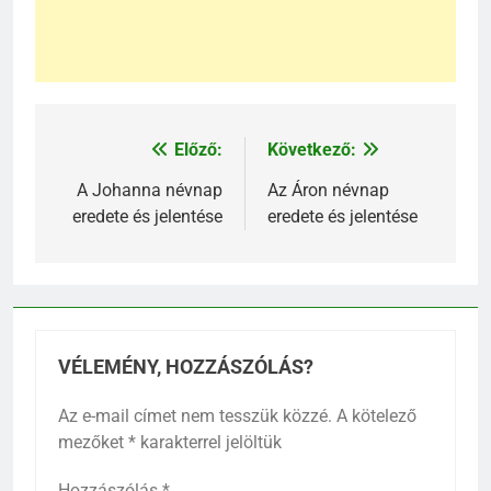
Előző:
Következő:
Bejegyzés
navigáció
A Johanna névnap
Az Áron névnap
eredete és jelentése
eredete és jelentése
VÉLEMÉNY, HOZZÁSZÓLÁS?
Az e-mail címet nem tesszük közzé.
A kötelező
mezőket
*
karakterrel jelöltük
Hozzászólás
*