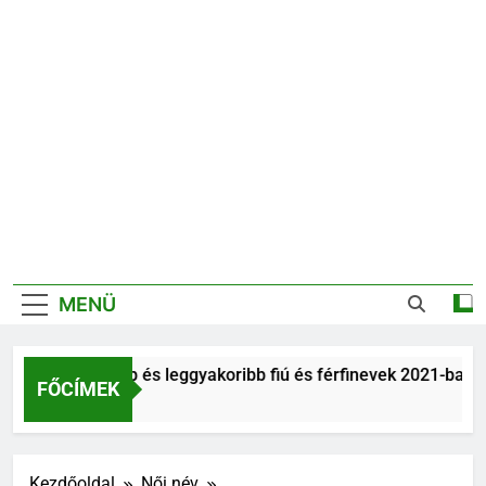
MENÜ
Legnépszerűbb és leggyakoribb fiú és férfinevek 2021-ban
FŐCÍMEK
6 Év Ezelőtt
Kezdőoldal
Női név