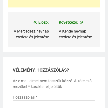
Előző:
Következő:
Bejegyzés
navigáció
A Mercédesz névnap
A Kende névnap
eredete és jelentése
eredete és jelentése
VÉLEMÉNY, HOZZÁSZÓLÁS?
Az e-mail címet nem tesszük közzé.
A kötelező
mezőket
*
karakterrel jelöltük
Hozzászólás
*