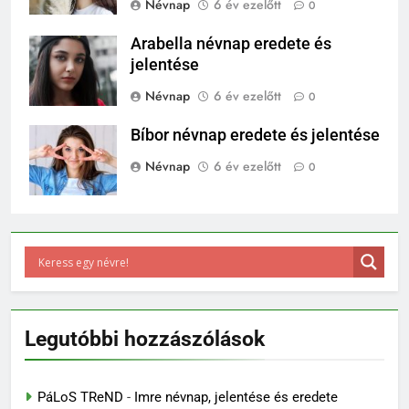
Névnap
6 év ezelőtt
0
Arabella névnap eredete és
jelentése
Névnap
6 év ezelőtt
0
Bíbor névnap eredete és jelentése
Névnap
6 év ezelőtt
0
Legutóbbi hozzászólások
PáLoS TReND
-
Imre névnap, jelentése és eredete