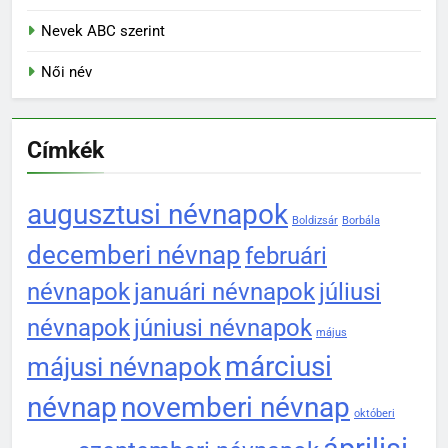
Nevek ABC szerint
Női név
Címkék
augusztusi névnapok
Boldizsár
Borbála
decemberi névnap
februári
névnapok
januári névnapok
júliusi
névnapok
júniusi névnapok
május
márciusi
májusi névnapok
névnap
novemberi névnap
októberi