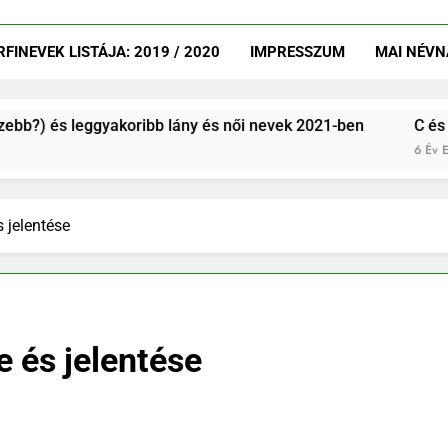
INEVEK LISTÁJA: 2019 / 2020
IMPRESSZUM
MAI NÉVN
 leggyakoribb lány és női nevek 2021-ben
C és CS betűv
6 Év Ezelőtt
 jelentése
e és jelentése