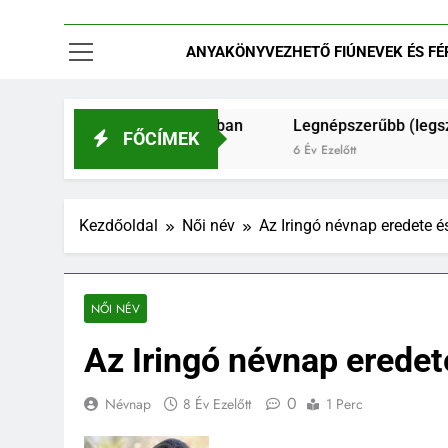
ANYAKÖNYVEZHETŐ FIÚNEVEK ÉS FÉRF
ú és férfinevek 2021-ban
Legnépszerűbb (legszebb?) és
FŐCÍMEK
6 Év Ezelőtt
Kezdőoldal
Női név
Az Iringó névnap eredete és
NŐI NÉV
Az Iringó névnap eredet
0
Névnap
8 Év Ezelőtt
1 Perc