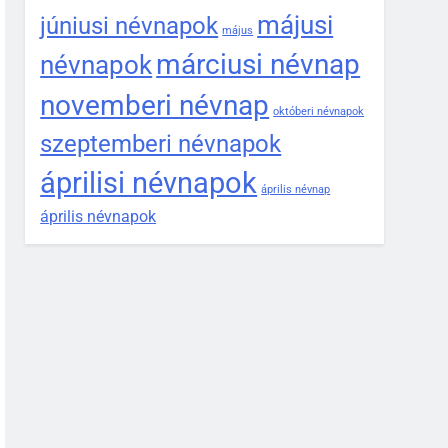
májusi
júniusi névnapok
május
márciusi névnap
névnapok
novemberi névnap
októberi névnapok
szeptemberi névnapok
áprilisi névnapok
április névnap
április névnapok