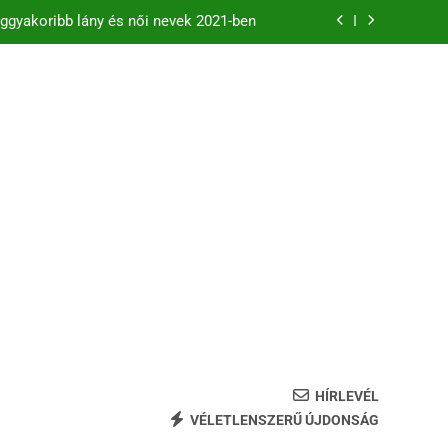
ggyakoribb lány és női nevek 2021-ben
zdődő férfi és női keresztnevek listája
B betűs női és férfi nevek
eggyakoribb fiú és férfinevek 2021-ban
ggyakoribb lány és női nevek 2021-ben
zdődő férfi és női keresztnevek listája
B betűs női és férfi nevek
HÍRLEVÉL
VÉLETLENSZERŰ ÚJDONSÁG