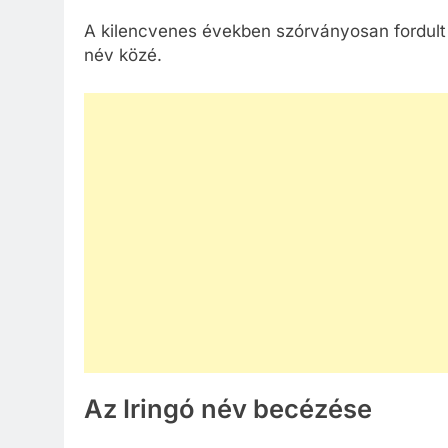
A kilencvenes években szórványosan fordult e
név közé.
Az Iringó név becézése