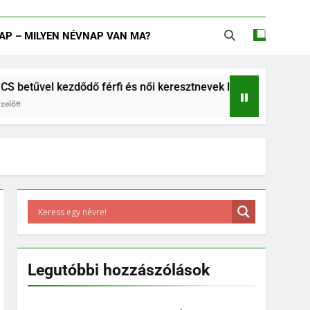
AP – MILYEN NÉVNAP VAN MA?
el kezdődő férfi és női keresztnevek listája
B betűs női 
6 Év Ezelőtt
Legutóbbi hozzászólások