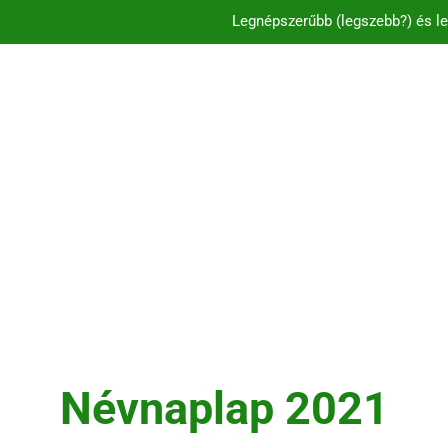
Legnépszerűbb (legszebb?) és le
C és CS betűvel ke
Legnépszerűbb és l
Legnépszerűbb (legszebb?) és le
C és CS betűvel ke
Névnaplap 2021