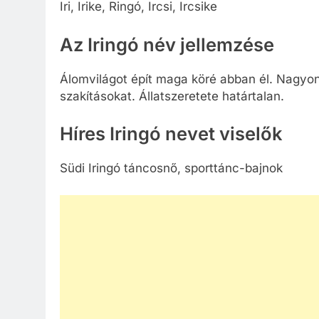
Iri, Irike, Ringó, Ircsi, Ircsike
Az Iringó név jellemzése
Álomvilágot épít maga köré abban él. Nagyon
szakításokat. Állatszeretete határtalan.
Híres Iringó nevet viselők
Südi Iringó táncosnő, sporttánc-bajnok