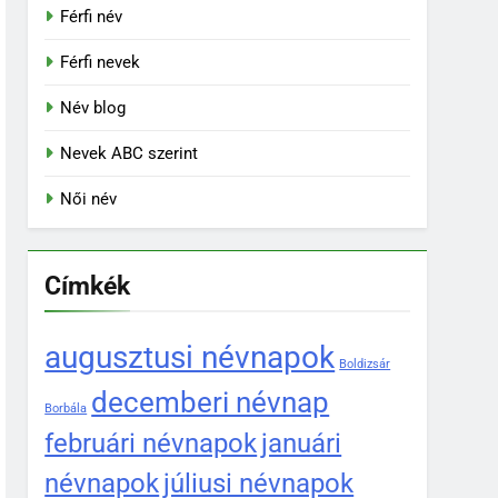
Férfi név
Férfi nevek
Név blog
Nevek ABC szerint
Női név
Címkék
augusztusi névnapok
Boldizsár
decemberi névnap
Borbála
februári névnapok
januári
névnapok
júliusi névnapok