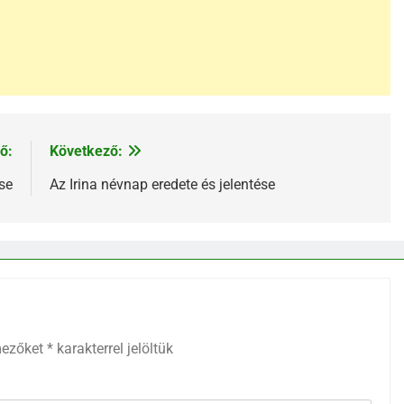
ő:
Következő:
se
Az Irina névnap eredete és jelentése
mezőket
*
karakterrel jelöltük