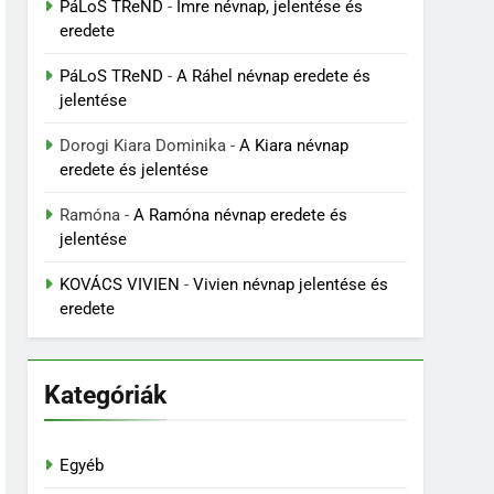
PáLoS TReND
-
Imre névnap, jelentése és
eredete
PáLoS TReND
-
A Ráhel névnap eredete és
jelentése
Dorogi Kiara Dominika
-
A Kiara névnap
eredete és jelentése
Ramóna
-
A Ramóna névnap eredete és
jelentése
KOVÁCS VIVIEN
-
Vivien névnap jelentése és
eredete
Kategóriák
Egyéb