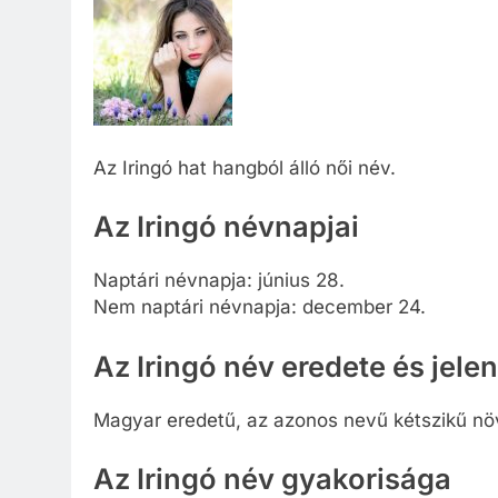
Az Iringó hat hangból álló női név.
Az Iringó névnapjai
Naptári névnapja: június 28.
Nem naptári névnapja: december 24.
Az Iringó név eredete és jele
Magyar eredetű, az azonos nevű kétszikű nö
Az Iringó név gyakorisága