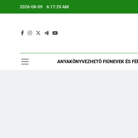
Ugrás
2026-08-09
6:17:30 AM
a
tartalomra
ANYAKÖNYVEZHETŐ FIÚNEVEK ÉS FÉRF