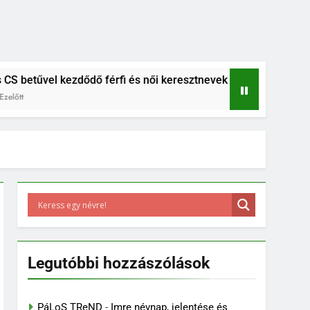
el kezdődő férfi és női keresztnevek listája
B betűs női 
6 Év Ezelőtt
Legutóbbi hozzászólások
PáLoS TReND
-
Imre névnap, jelentése és