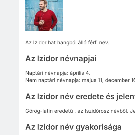
Az Izidor hat hangból álló férfi név.
Az Izidor névnapjai
Naptári névnapja: április 4.
Nem naptári névnapja: május 11, december 1
Az Izidor név eredete és jele
Görög-latin eredetű , az Iszidórosz névből. J
Az Izidor név gyakorisága