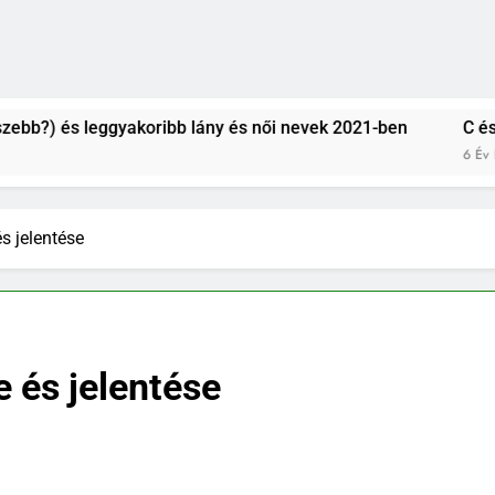
 leggyakoribb lány és női nevek 2021-ben
C és CS betűv
6 Év Ezelőtt
s jelentése
e és jelentése