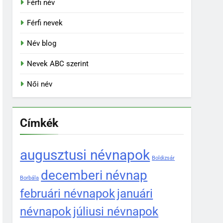
Férfi név
Férfi nevek
Név blog
Nevek ABC szerint
Női név
Címkék
augusztusi névnapok
Boldizsár
decemberi névnap
Borbála
februári névnapok
januári
névnapok
júliusi névnapok