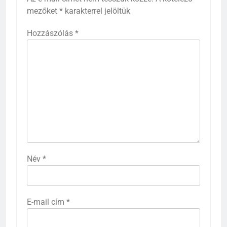
mezőket
*
karakterrel jelöltük
Hozzászólás
*
Név
*
E-mail cím
*