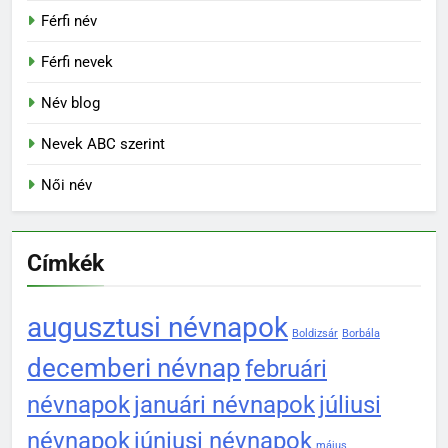
Férfi név
Férfi nevek
Név blog
Nevek ABC szerint
Női név
Címkék
augusztusi névnapok
Boldizsár
Borbála
decemberi névnap
februári
névnapok
januári névnapok
júliusi
névnapok
júniusi névnapok
május