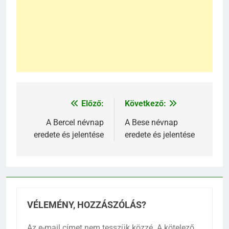
Előző:
Következő:
Bejegyzés
navigáció
A Bercel névnap
A Bese névnap
eredete és jelentése
eredete és jelentése
VÉLEMÉNY, HOZZÁSZÓLÁS?
Az e-mail címet nem tesszük közzé.
A kötelező