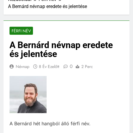
A Bernárd névnap eredete és jelentése
FÉRFI NÉV
A Bernárd névnap eredete
és jelentése
0
Névnap
8 Év Ezelőtt
2 Perc
A Bernárd hét hangból álló férfi név.