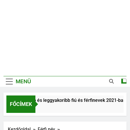
MENÜ
Legnépszerűbb és leggyakoribb fiú és férfinevek 2021-ban
FŐCÍMEK
6 Év Ezelőtt
Kezdőoldal
Férfi név