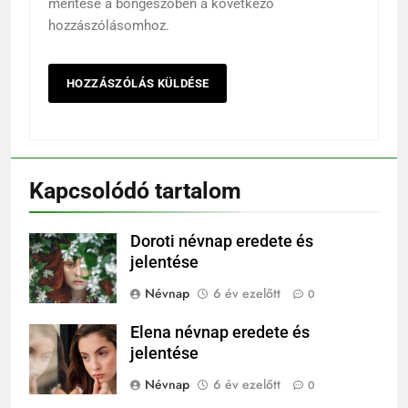
mentése a böngészőben a következő
hozzászólásomhoz.
Kapcsolódó tartalom
Doroti névnap eredete és
jelentése
Névnap
6 év ezelőtt
0
Elena névnap eredete és
jelentése
Névnap
6 év ezelőtt
0