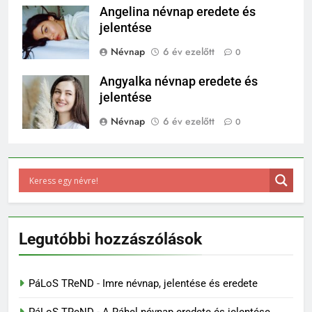
Angelina névnap eredete és
jelentése
Névnap
6 év ezelőtt
0
Angyalka névnap eredete és
jelentése
Névnap
6 év ezelőtt
0
Legutóbbi hozzászólások
PáLoS TReND
-
Imre névnap, jelentése és eredete