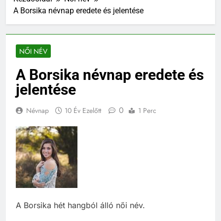
A Borsika névnap eredete és jelentése
NŐI NÉV
A Borsika névnap eredete és
jelentése
0
Névnap
10 Év Ezelőtt
1 Perc
A Borsika hét hangból álló női név.