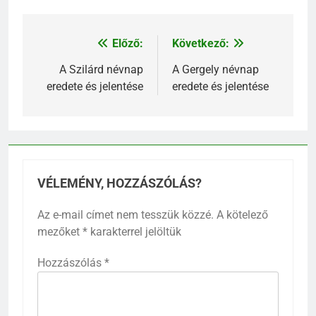
Előző:
Következő:
Bejegyzés
navigáció
A Szilárd névnap
A Gergely névnap
eredete és jelentése
eredete és jelentése
VÉLEMÉNY, HOZZÁSZÓLÁS?
Az e-mail címet nem tesszük közzé.
A kötelező
mezőket
*
karakterrel jelöltük
Hozzászólás
*