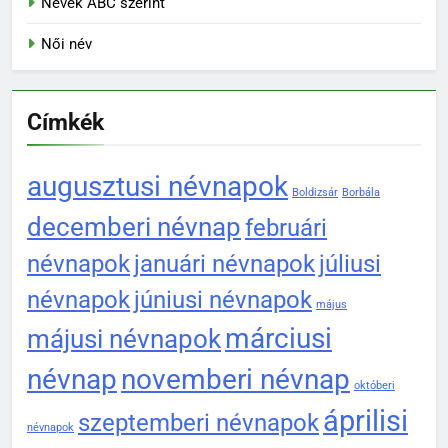
Nevek ABC szerint
Női név
Címkék
augusztusi névnapok
Boldizsár
Borbála
decemberi névnap
februári
névnapok
januári névnapok
júliusi
névnapok
júniusi névnapok
május
márciusi
májusi névnapok
névnap
novemberi névnap
októberi
áprilisi
szeptemberi névnapok
névnapok