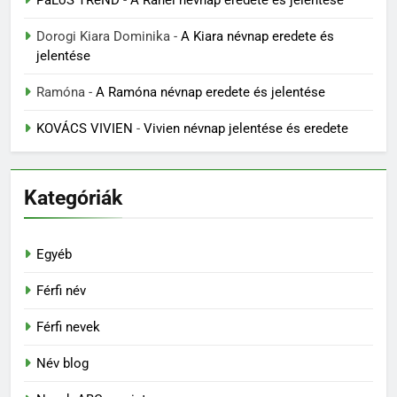
PáLoS TReND
-
A Ráhel névnap eredete és jelentése
Dorogi Kiara Dominika
-
A Kiara névnap eredete és
jelentése
Ramóna
-
A Ramóna névnap eredete és jelentése
KOVÁCS VIVIEN
-
Vivien névnap jelentése és eredete
Kategóriák
Egyéb
Férfi név
Férfi nevek
Név blog