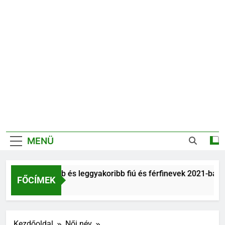
MENÜ
Legnépszerűbb és leggyakoribb fiú és férfinevek 2021-ban
FŐCÍMEK
6 Év Ezelőtt
Kezdőoldal
Női név