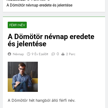
A Dömötör névnap eredete és jelentése
FÉRFI NÉV
A Dömötör névnap eredete
és jelentése
0
Névnap
9 Év Ezelőtt
2 Perc
A Dömötör hét hangból álló férfi név.