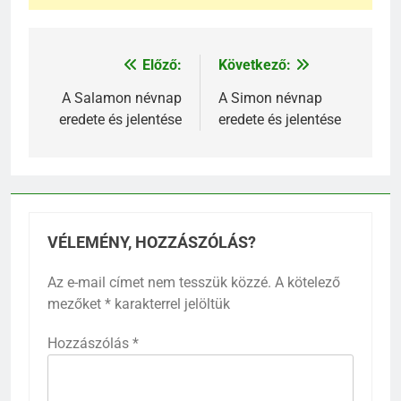
Előző:
Következő:
Bejegyzés
navigáció
A Salamon névnap
A Simon névnap
eredete és jelentése
eredete és jelentése
VÉLEMÉNY, HOZZÁSZÓLÁS?
Az e-mail címet nem tesszük közzé.
A kötelező
mezőket
*
karakterrel jelöltük
Hozzászólás
*