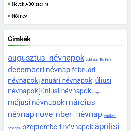
Nevek ABC szerint
Női név
Címkék
augusztusi névnapok
Boldizsár
Borbála
decemberi névnap
februári
névnapok
januári névnapok
júliusi
névnapok
júniusi névnapok
május
márciusi
májusi névnapok
névnap
novemberi névnap
októberi
áprilisi
szeptemberi névnapok
névnapok