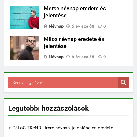
Merse névnap eredete és
jelentése
Névnap
6 év ezelőtt
0
Milos névnap eredete és
jelentése
Névnap
6 év ezelőtt
0
Legutóbbi hozzászólások
PáLoS TReND
-
Imre névnap, jelentése és eredete