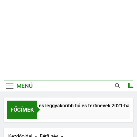
MENÜ
Legnépszerűbb és leggyakoribb fiú és férfinevek 2021-ban
FŐCÍMEK
6 Év Ezelőtt
Kezdőoldal
Férfi név