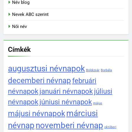
Név blog
Nevek ABC szerint
Női név
Címkék
augusztusi névnapok
Boldizsár
Borbála
decemberi névnap
februári
névnapok
januári névnapok
júliusi
névnapok
júniusi névnapok
május
márciusi
májusi névnapok
névnap
novemberi névnap
októberi