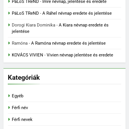
PáLoS TReND
-
Imre névnap, jelentése és eredete
PáLoS TReND
-
A Ráhel névnap eredete és jelentése
Dorogi Kiara Dominika
-
A Kiara névnap eredete és
jelentése
Ramóna
-
A Ramóna névnap eredete és jelentése
KOVÁCS VIVIEN
-
Vivien névnap jelentése és eredete
Kategóriák
Egyéb
Férfi név
Férfi nevek