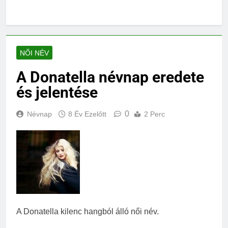
NŐI NÉV
A Donatella névnap eredete
és jelentése
0
Névnap
8 Év Ezelőtt
2 Perc
A Donatella kilenc hangból álló női név.