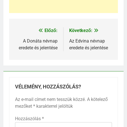
Előző:
Következő:
Bejegyzés
navigáció
A Donáta névnap
Az Edvina névnap
eredete és jelentése
eredete és jelentése
VÉLEMÉNY, HOZZÁSZÓLÁS?
Az e-mail címet nem tesszük közzé.
A kötelező
mezőket
*
karakterrel jelöltük
Hozzászólás
*