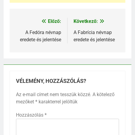
Előző:
Következő:
Bejegyzés
navigáció
A Fedóra névnap
A Fabrícia névnap
eredete és jelentése
eredete és jelentése
VÉLEMÉNY, HOZZÁSZÓLÁS?
Az e-mail címet nem tesszük közzé.
A kötelező
mezőket
*
karakterrel jelöltük
Hozzászólás
*