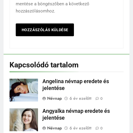
mentése a böngészőben a következő
hozzászólásomhoz.
Kapcsolódó tartalom
Angelina névnap eredete és
jelentése
Névnap
6 év ezelőtt
0
Angyalka névnap eredete és
jelentése
Névnap
6 év ezelőtt
0