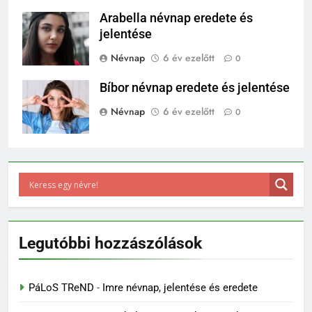
Arabella névnap eredete és
jelentése
Névnap
6 év ezelőtt
0
Bíbor névnap eredete és jelentése
Névnap
6 év ezelőtt
0
Legutóbbi hozzászólások
PáLoS TReND
-
Imre névnap, jelentése és eredete