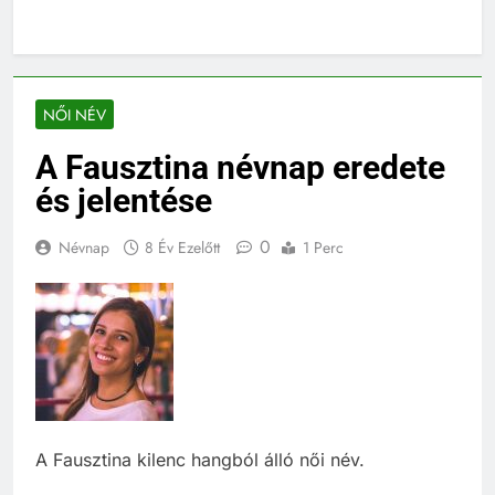
NŐI NÉV
A Fausztina névnap eredete
és jelentése
0
Névnap
8 Év Ezelőtt
1 Perc
A Fausztina kilenc hangból álló női név.