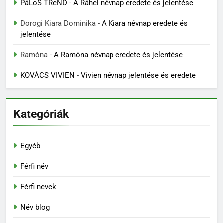
PáLoS TReND
-
A Ráhel névnap eredete és jelentése
Dorogi Kiara Dominika
-
A Kiara névnap eredete és
jelentése
Ramóna
-
A Ramóna névnap eredete és jelentése
KOVÁCS VIVIEN
-
Vivien névnap jelentése és eredete
Kategóriák
Egyéb
Férfi név
Férfi nevek
Név blog