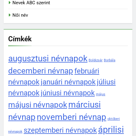
Nevek ABC szerint
Női név
Címkék
augusztusi névnapok
Boldizsár
Borbála
decemberi névnap
februári
névnapok
januári névnapok
júliusi
névnapok
júniusi névnapok
május
márciusi
májusi névnapok
névnap
novemberi névnap
októberi
áprilisi
szeptemberi névnapok
névnapok