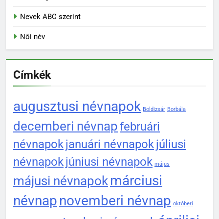
Nevek ABC szerint
Női név
Címkék
augusztusi névnapok
Boldizsár
Borbála
decemberi névnap
februári
névnapok
januári névnapok
júliusi
névnapok
júniusi névnapok
május
márciusi
májusi névnapok
névnap
novemberi névnap
októberi