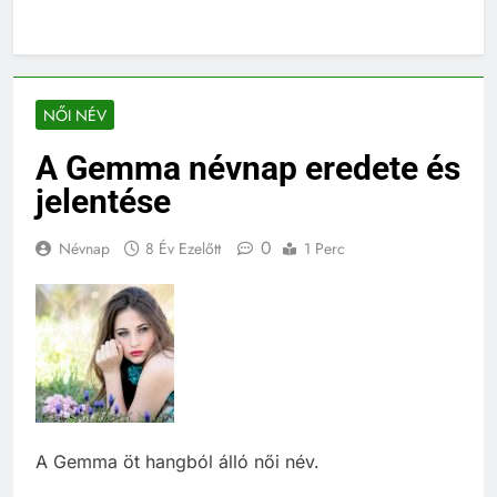
NŐI NÉV
A Gemma névnap eredete és
jelentése
0
Névnap
8 Év Ezelőtt
1 Perc
A Gemma öt hangból álló női név.