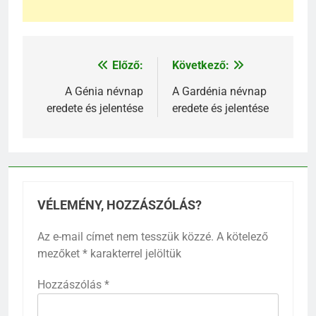
Előző:
Következő:
Bejegyzés
navigáció
A Génia névnap
A Gardénia névnap
eredete és jelentése
eredete és jelentése
VÉLEMÉNY, HOZZÁSZÓLÁS?
Az e-mail címet nem tesszük közzé.
A kötelező
mezőket
*
karakterrel jelöltük
Hozzászólás
*