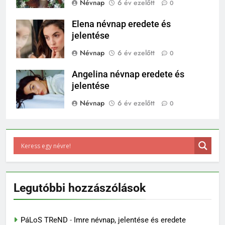
Névnap
6 év ezelőtt
0
Elena névnap eredete és
jelentése
Névnap
6 év ezelőtt
0
Angelina névnap eredete és
jelentése
Névnap
6 év ezelőtt
0
Legutóbbi hozzászólások
PáLoS TReND
-
Imre névnap, jelentése és eredete