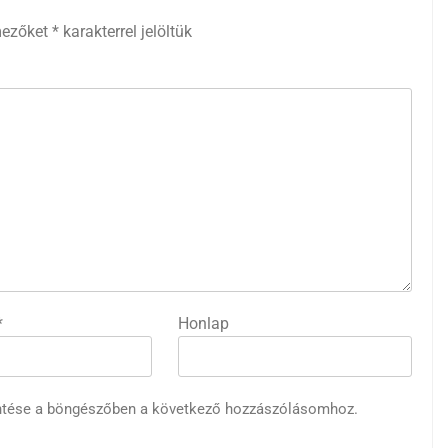
mezőket
*
karakterrel jelöltük
*
Honlap
ntése a böngészőben a következő hozzászólásomhoz.