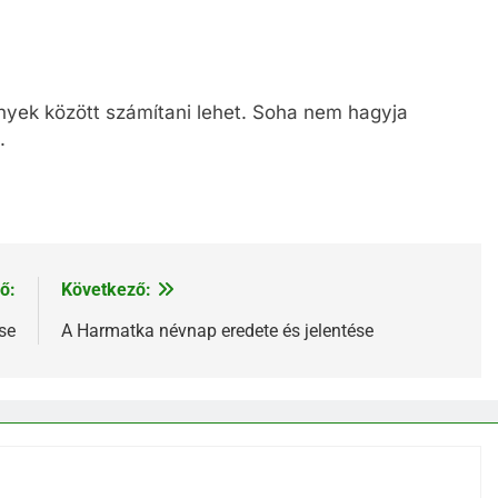
nyek között számítani lehet. Soha nem hagyja
.
ő:
Következő:
se
A Harmatka névnap eredete és jelentése