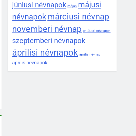
májusi
júniusi névnapok
május
márciusi névnap
névnapok
novemberi névnap
októberi névnapok
szeptemberi névnapok
áprilisi névnapok
április névnap
április névnapok