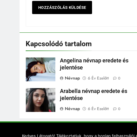
Kapcsolódó tartalom
Angelina névnap eredete és
jelentése
Névnap
6 Év Ezelőtt
0
Arabella névnap eredete és
jelentése
Névnap
6 Év Ezelőtt
0
Newsmatic
Kedves Látogató! Tájékoztatjuk, hogy a honlap felhasználói