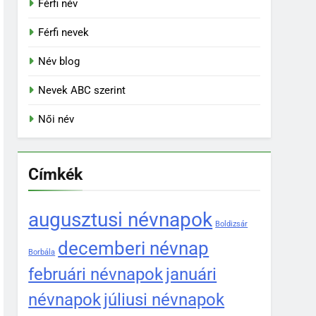
Férfi név
Férfi nevek
Név blog
Nevek ABC szerint
Női név
Címkék
augusztusi névnapok
Boldizsár
decemberi névnap
Borbála
februári névnapok
januári
névnapok
júliusi névnapok