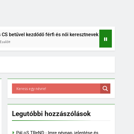
vel kezdődő férfi és női keresztnevek listája
B betűs női
6 Év Ezelőtt
Legutóbbi hozzászólások
PáLoS TReND
-
Imre névnap, jelentése és