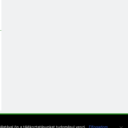
latával ön a tájékoztatásunkat tudomásul veszi.
Elfogadom