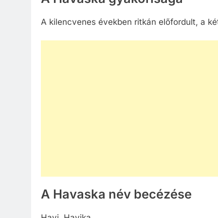
A kilencvenes években ritkán előfordult, a ké
A Havaska név becézése
Havi, Havika