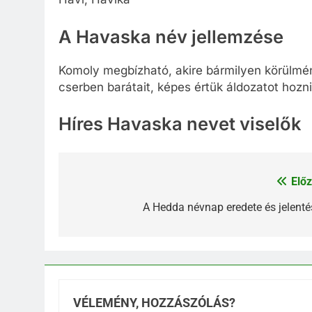
A Havaska név jellemzése
Komoly megbízható, akire bármilyen körülmé
cserben barátait, képes értük áldozatot hozni
Híres Havaska nevet viselők
Előz
Bejegyzés
navigáció
A Hedda névnap eredete és jelenté
VÉLEMÉNY, HOZZÁSZÓLÁS?