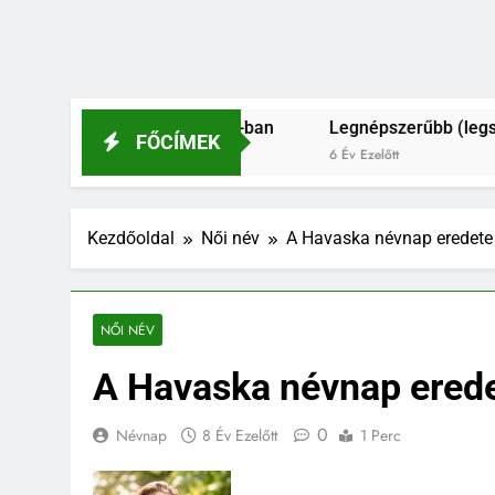
fiú és férfinevek 2021-ban
Legnépszerűbb (legszebb?) é
FŐCÍMEK
6 Év Ezelőtt
Kezdőoldal
Női név
A Havaska névnap eredete 
NŐI NÉV
A Havaska névnap erede
0
Névnap
8 Év Ezelőtt
1 Perc