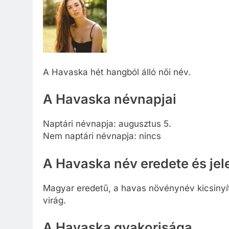
A Havaska hét hangból álló női név.
A Havaska névnapjai
Naptári névnapja: augusztus 5.
Nem naptári névnapja: nincs
A Havaska név eredete és jel
Magyar eredetű, a havas növénynév kicsinyítő
virág.
A Havaska gyakorisága