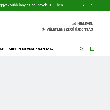
ggyakoribb lány és női nevek 2021-ben
zdődő férfi és női keresztnevek listája
HÍRLEVÉL
B betűs női és férfi nevek
VÉLETLENSZERŰ ÚJDONSÁG
eggyakoribb fiú és férfinevek 2021-ban
ggyakoribb lány és női nevek 2021-ben
AP – MILYEN NÉVNAP VAN MA?
zdődő férfi és női keresztnevek listája
B betűs női és férfi nevek