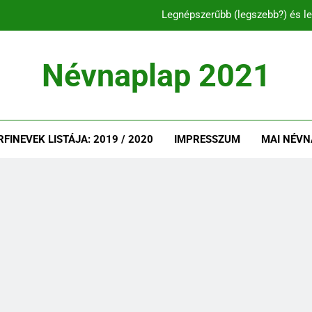
Legnépszerűbb (legszebb?) és le
C és CS betűvel ke
Névnaplap 2021
Legnépszerűbb és l
Legnépszerűbb (legszebb?) és le
INEVEK LISTÁJA: 2019 / 2020
IMPRESSZUM
MAI NÉVN
C és CS betűvel ke