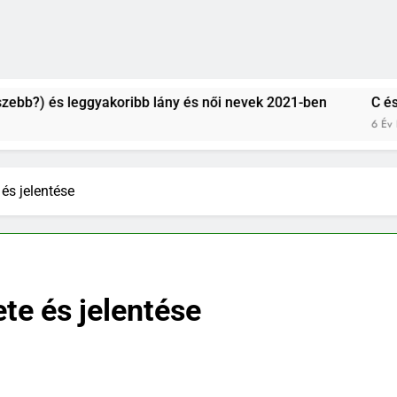
s leggyakoribb lány és női nevek 2021-ben
C és CS betű
6 Év Ezelőtt
és jelentése
te és jelentése