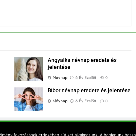
Angyalka névnap eredete és
jelentése
Névnap
6 Év Ezelőtt
0
Bíbor névnap eredete és jelentése
Névnap
6 Év Ezelőtt
0
 - News WordPress sablon 2026. Powered By
.
BlazeThemes
 élmény fokozásának érdekében sütiket alkalmazunk. A honlapunk haszná