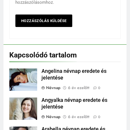
hozzászólásomhoz.
Kapcsolódó tartalom
Angelina névnap eredete és
jelentése
Névnap
6 év ezelőtt
0
Angyalka névnap eredete és
jelentése
Névnap
6 év ezelőtt
0
Arabella névnap eredete és