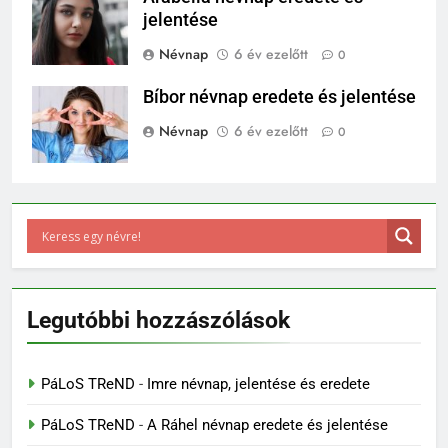
jelentése
Névnap
6 év ezelőtt
0
Bíbor névnap eredete és jelentése
Névnap
6 év ezelőtt
0
Legutóbbi hozzászólások
PáLoS TReND
-
Imre névnap, jelentése és eredete
PáLoS TReND
-
A Ráhel névnap eredete és jelentése