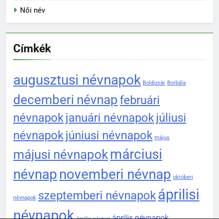
Női név
Címkék
augusztusi névnapok
Boldizsár
Borbála
decemberi névnap
februári
névnapok
januári névnapok
júliusi
névnapok
júniusi névnapok
május
márciusi
májusi névnapok
névnap
novemberi névnap
októberi
áprilisi
szeptemberi névnapok
névnapok
névnapok
április névnapok
április névnap