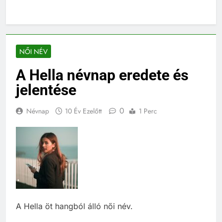
NŐI NÉV
A Hella névnap eredete és
jelentése
0
Névnap
10 Év Ezelőtt
1 Perc
A Hella öt hangból álló női név.