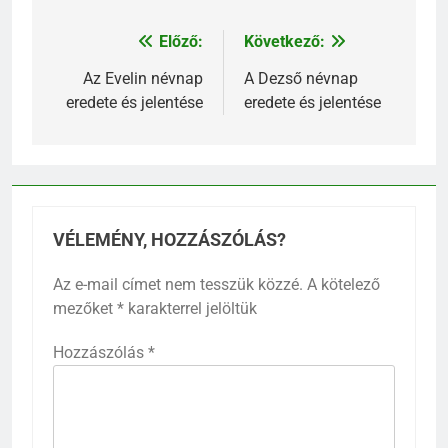
Előző:
Következő:
Bejegyzés
navigáció
Az Evelin névnap
A Dezső névnap
eredete és jelentése
eredete és jelentése
VÉLEMÉNY, HOZZÁSZÓLÁS?
Az e-mail címet nem tesszük közzé.
A kötelező
mezőket
*
karakterrel jelöltük
Hozzászólás
*