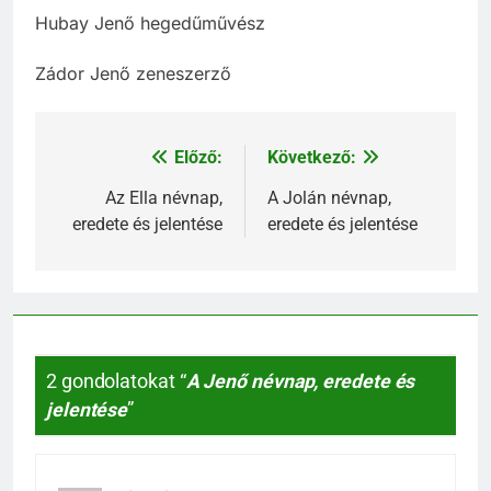
Hubay Jenő hegedűművész
Zádor Jenő zeneszerző
Előző:
Következő:
Bejegyzés
navigáció
Az Ella névnap,
A Jolán névnap,
eredete és jelentése
eredete és jelentése
2 gondolatokat “
A Jenő névnap, eredete és
jelentése
”