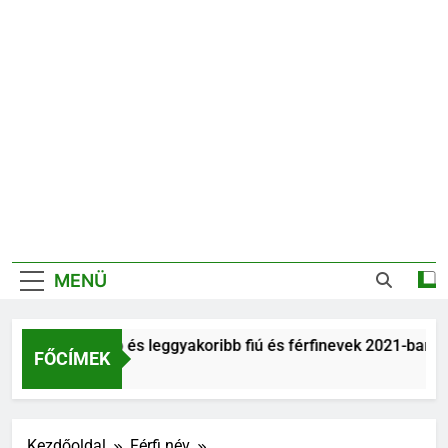
MENÜ
Legnépszerűbb és leggyakoribb fiú és férfinevek 2021-ban
FŐCÍMEK
6 Év Ezelőtt
Kezdőoldal
Férfi név