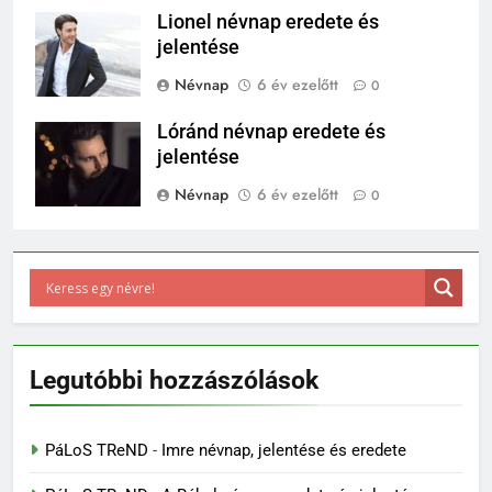
Lionel névnap eredete és
jelentése
Névnap
6 év ezelőtt
0
Lóránd névnap eredete és
jelentése
Névnap
6 év ezelőtt
0
Legutóbbi hozzászólások
PáLoS TReND
-
Imre névnap, jelentése és eredete