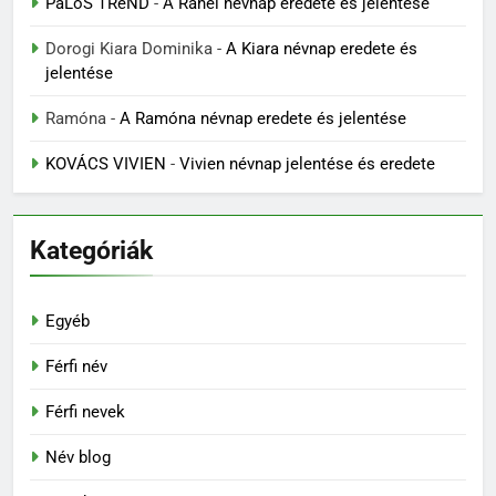
PáLoS TReND
-
A Ráhel névnap eredete és jelentése
Dorogi Kiara Dominika
-
A Kiara névnap eredete és
jelentése
Ramóna
-
A Ramóna névnap eredete és jelentése
KOVÁCS VIVIEN
-
Vivien névnap jelentése és eredete
Kategóriák
Egyéb
Férfi név
Férfi nevek
Név blog