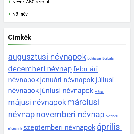
Nevek ABC szerint
Női név
Címkék
augusztusi névnapok
Boldizsár
Borbála
decemberi névnap
februári
névnapok
januári névnapok
júliusi
névnapok
júniusi névnapok
május
márciusi
májusi névnapok
névnap
novemberi névnap
októberi
áprilisi
szeptemberi névnapok
névnapok