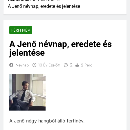
A Jenő névnap, eredete és jelentése
FÉRFI NÉV
A Jenő névnap, eredete és
jelentése
2
Névnap
10 Év Ezelőtt
2 Perc
A Jenő négy hangból álló férfinév.