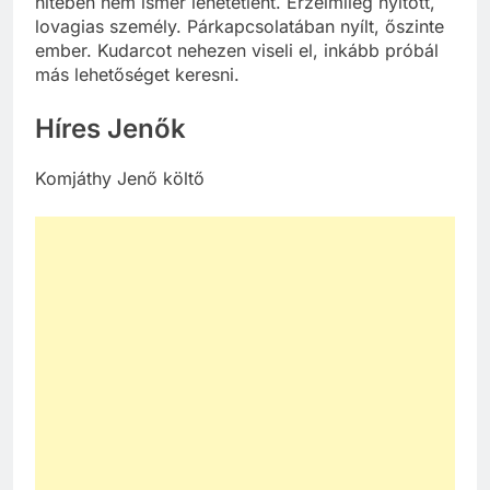
hitében nem ismer lehetetlent. Érzelmileg nyitott,
lovagias személy. Párkapcsolatában nyílt, őszinte
ember. Kudarcot nehezen viseli el, inkább próbál
más lehetőséget keresni.
Híres Jenők
Komjáthy Jenő költő