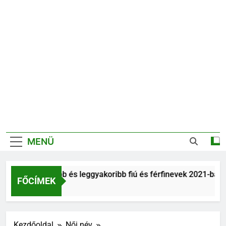
MENÜ
Legnépszerűbb és leggyakoribb fiú és férfinevek 2021-ban
FŐCÍMEK
6 Év Ezelőtt
Kezdőoldal
Női név