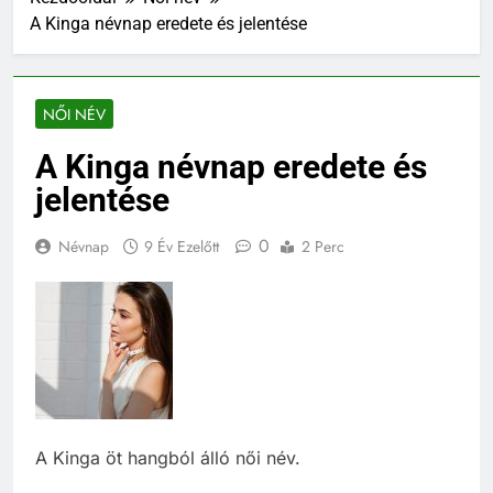
A Kinga névnap eredete és jelentése
NŐI NÉV
A Kinga névnap eredete és
jelentése
0
Névnap
9 Év Ezelőtt
2 Perc
A Kinga öt hangból álló női név.