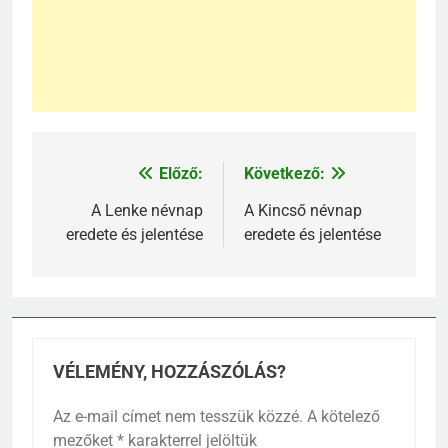
Előző:
Következő:
Bejegyzés
navigáció
A Lenke névnap
A Kincső névnap
eredete és jelentése
eredete és jelentése
VÉLEMÉNY, HOZZÁSZÓLÁS?
Az e-mail címet nem tesszük közzé.
A kötelező
mezőket
*
karakterrel jelöltük