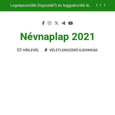
Ugrás
Legnépszerűbb (legszebb?) és leggyakoribb lány
a
és női nevek 2021-ben
tartalomra
C és CS betűvel kezdődő férfi és női keresztnevek
listája
B betűs női és férfi nevek
Névnaplap 2021
Legnépszerűbb és leggyakoribb fiú és férfinevek
2021-ban
HÍRLEVÉL
VÉLETLENSZERŰ ÚJDONSÁG
Legnépszerűbb (legszebb?) és leggyakoribb lány
és női nevek 2021-ben
C és CS betűvel kezdődő férfi és női keresztnevek
listája
B betűs női és férfi nevek