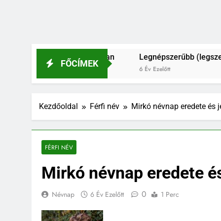
ú és férfinevek 2021-ban
Legnépszerűbb (legszebb?) és 
FŐCÍMEK
6 Év Ezelőtt
Kezdőoldal
Férfi név
Mirkó névnap eredete és j
FÉRFI NÉV
Mirkó névnap eredete és
0
Névnap
6 Év Ezelőtt
1 Perc