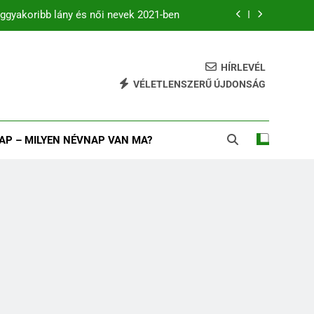
ggyakoribb lány és női nevek 2021-ben
zdődő férfi és női keresztnevek listája
HÍRLEVÉL
B betűs női és férfi nevek
VÉLETLENSZERŰ ÚJDONSÁG
eggyakoribb fiú és férfinevek 2021-ban
ggyakoribb lány és női nevek 2021-ben
AP – MILYEN NÉVNAP VAN MA?
zdődő férfi és női keresztnevek listája
B betűs női és férfi nevek