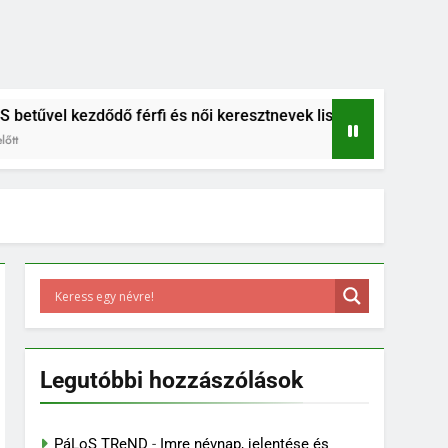
l kezdődő férfi és női keresztnevek listája
B betűs női é
6 Év Ezelőtt
Legutóbbi hozzászólások
PáLoS TReND
-
Imre névnap, jelentése és