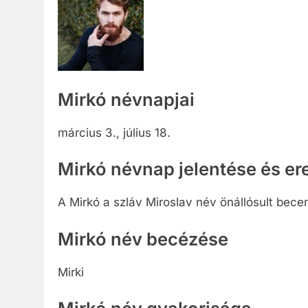
Mirkó névnapjai
március 3., július 18.
Mirkó névnap jelentése és er
A Mirkó a szláv Miroslav név önállósult bece
Mirkó név becézése
Mirki