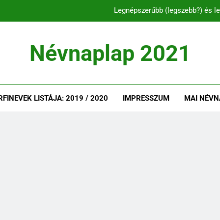
Legnépszerűbb (legszebb?) és le
C és CS betűvel ke
Névnaplap 2021
Legnépszerűbb és l
Legnépszerűbb (legszebb?) és le
INEVEK LISTÁJA: 2019 / 2020
IMPRESSZUM
MAI NÉVN
C és CS betűvel ke