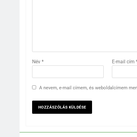
Név
*
E-mail cím
A nevem, e-mail címem, és weboldalcímem me