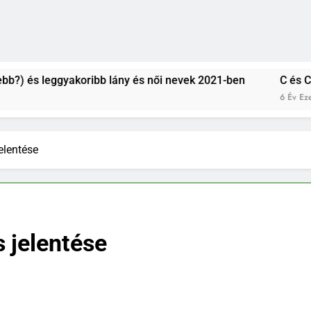
leggyakoribb lány és női nevek 2021-ben
C és CS betűve
6 Év Ezelőtt
elentése
 jelentése