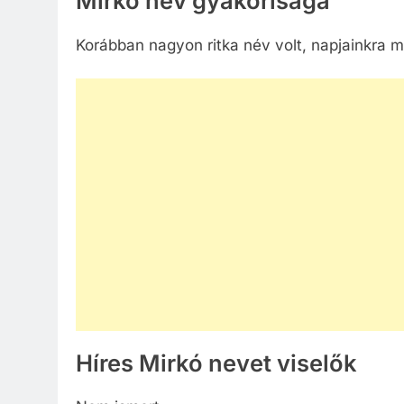
Mirkó név gyakorisága
Korábban nagyon ritka név volt, napjainkra má
Híres Mirkó nevet viselők