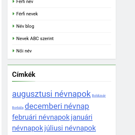
Férfi név
Férfi nevek
Név blog
Nevek ABC szerint
Női név
Címkék
augusztusi névnapok
Boldizsár
decemberi névnap
Borbála
februári névnapok
januári
névnapok
júliusi névnapok