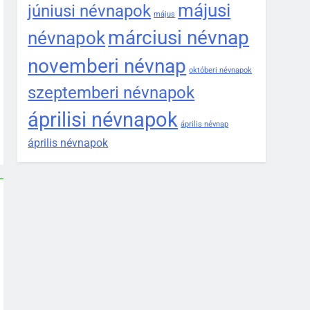
májusi
júniusi névnapok
május
márciusi névnap
névnapok
novemberi névnap
októberi névnapok
szeptemberi névnapok
áprilisi névnapok
április névnap
április névnapok