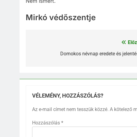
Nem ismert.
Mirkó védőszentje
Előz
Bejegyzés
navigáció
Domokos névnap eredete és jelenté
VÉLEMÉNY, HOZZÁSZÓLÁS?
Az e-mail címet nem tesszük közzé.
A kötelező 
Hozzászólás
*