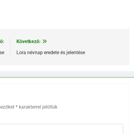
ő:
Következő:
se
Lora névnap eredete és jelentése
mezőket
*
karakterrel jelöltük