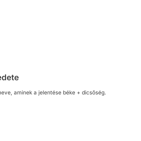
edete
neve, aminek a jelentése béke + dicsőség.