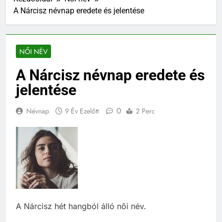
A Nárcisz névnap eredete és jelentése
NŐI NÉV
A Nárcisz névnap eredete és
jelentése
0
Névnap
9 Év Ezelőtt
2 Perc
A Nárcisz hét hangból álló női név.