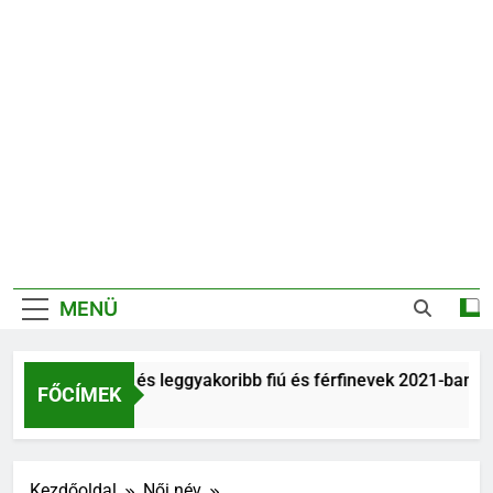
MENÜ
Legnépszerűbb és leggyakoribb fiú és férfinevek 2021-ban
FŐCÍMEK
6 Év Ezelőtt
Kezdőoldal
Női név