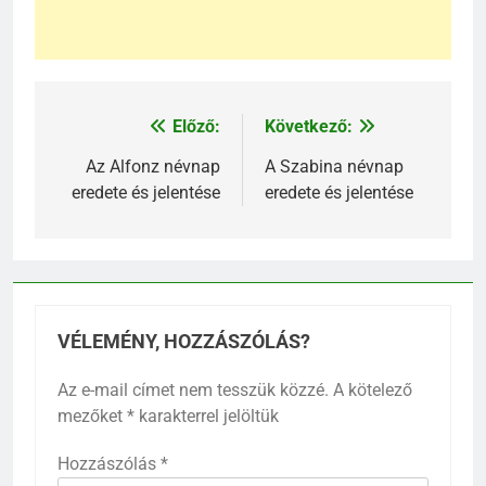
Előző:
Következő:
Bejegyzés
navigáció
Az Alfonz névnap
A Szabina névnap
eredete és jelentése
eredete és jelentése
VÉLEMÉNY, HOZZÁSZÓLÁS?
Az e-mail címet nem tesszük közzé.
A kötelező
mezőket
*
karakterrel jelöltük
Hozzászólás
*