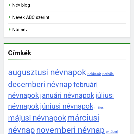
Név blog
Nevek ABC szerint
Női név
Címkék
augusztusi névnapok
Boldizsár
Borbála
decemberi névnap
februári
névnapok
januári névnapok
júliusi
névnapok
júniusi névnapok
május
márciusi
májusi névnapok
névnap
novemberi névnap
októberi