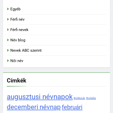
Egyéb
Férfi név
Férfi nevek
Név blog
Nevek ABC szerint
Női név
Címkék
augusztusi névnapok
Boldizsár
Borbála
decemberi névnap
februári