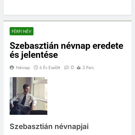
FÉRFI NÉV
Szebasztián névnap eredete
és jelentése
0
Névnap
6 Év Ezelőtt
2 Perc
Szebasztián névnapjai