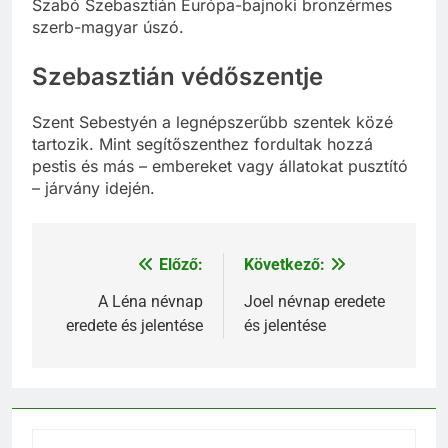
Szabó Szebasztián Európa-bajnoki bronzérmes
szerb-magyar úszó.
Szebasztián védőszentje
Szent Sebestyén a legnépszerűbb szentek közé
tartozik. Mint segítőszenthez fordultak hozzá
pestis és más – embereket vagy állatokat pusztító
– járvány idején.
Előző:
Következő:
Bejegyzés
navigáció
A Léna névnap
Joel névnap eredete
eredete és jelentése
és jelentése