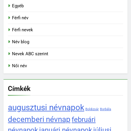
Egyéb
Férfi név
Férfi nevek
Név blog
Nevek ABC szerint
Női név
Címkék
augusztusi névnapok
Boldizsár
Borbála
decemberi névnap
februári
névnapok
januári névnapok
júliusi