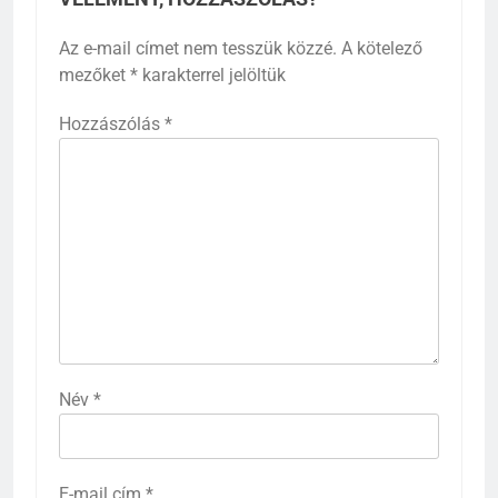
Az e-mail címet nem tesszük közzé.
A kötelező
mezőket
*
karakterrel jelöltük
Hozzászólás
*
Név
*
E-mail cím
*