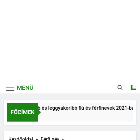
MENÜ
Legnépszerűbb és leggyakoribb fiú és férfinevek 2021-ban
FŐCÍMEK
6 Év Ezelőtt
Kezdőoldal
Férfi név