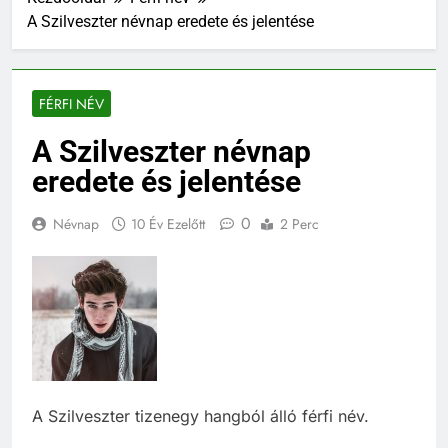
A Szilveszter névnap eredete és jelentése
FÉRFI NÉV
A Szilveszter névnap
eredete és jelentése
0
Névnap
10 Év Ezelőtt
2 Perc
A Szilveszter tizenegy hangból álló férfi név.