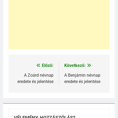
Előző:
Következő:
Bejegyzés
navigáció
A Zoárd névnap
A Benjámin névnap
eredete és jelentése
eredete és jelentése
VÉLEMÉNY, HOZZÁSZÓLÁS?