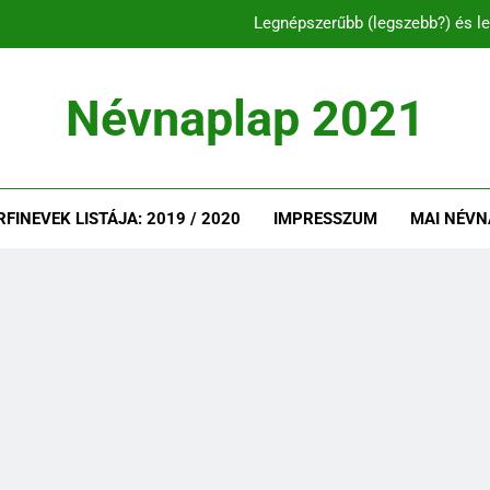
Legnépszerűbb (legszebb?) és le
C és CS betűvel ke
Névnaplap 2021
Legnépszerűbb és l
Legnépszerűbb (legszebb?) és le
INEVEK LISTÁJA: 2019 / 2020
IMPRESSZUM
MAI NÉVN
C és CS betűvel ke