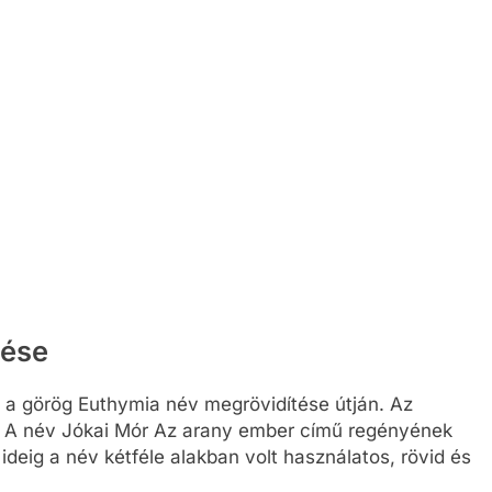
tése
n a görög Euthymia név megrövidítése útján. Az
et’. A név Jókai Mór Az arany ember című regényének
 ideig a név kétféle alakban volt használatos, rövid és