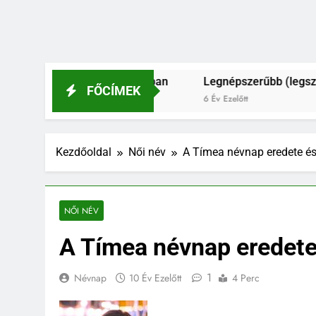
és férfinevek 2021-ban
Legnépszerűbb (legszebb?) és le
FŐCÍMEK
6 Év Ezelőtt
Kezdőoldal
Női név
A Tímea névnap eredete és
NŐI NÉV
A Tímea névnap eredete
1
Névnap
10 Év Ezelőtt
4 Perc