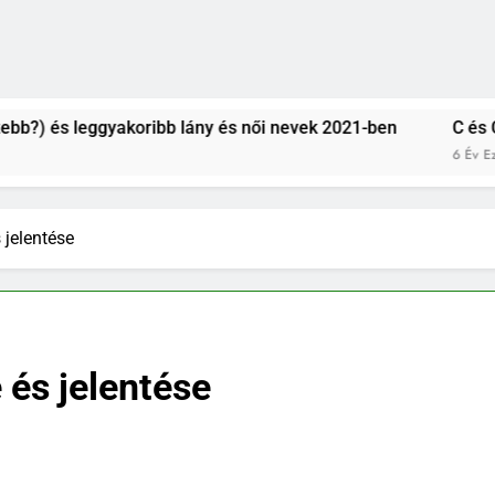
ggyakoribb lány és női nevek 2021-ben
C és CS betűvel 
6 Év Ezelőtt
 jelentése
 és jelentése