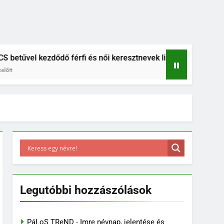
kezdődő férfi és női keresztnevek listája
B betűs női és 
6 Év Ezelőtt
Legutóbbi hozzászólások
PáLoS TReND
-
Imre névnap, jelentése és