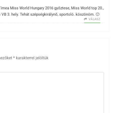
Tímea Miss World Hungary 2016 győztese, Miss World top 20.,
B 3. hely. Tehát szépségkirálynő, sportoló. köszönöm. 🙂
VÁLASZ
mezőket
*
karakterrel jelöltük