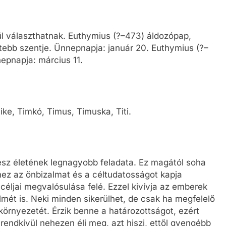
ül választhatnak. Euthymius (?–473) áldozópap,
eltebb szentje. Ünnepnapja: január 20. Euthymius (?–
epnapja: március 11.
ike, Timkó, Timus, Timuska, Titi.
esz életének legnagyobb feladata. Ez magától soha
hez az önbizalmat és a céltudatosságot kapja
céljai megvalósulása felé. Ezzel kivívja az emberek
lmét is. Neki minden sikerülhet, de csak ha megfelelő
 környezetét. Érzik benne a határozottságot, ezért
t rendkívül nehezen éli meg, azt hiszi, ettől gyengébb