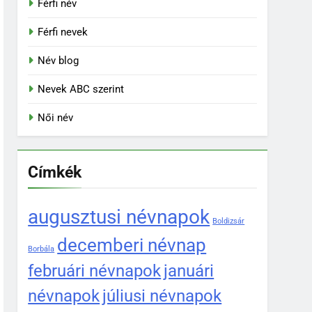
Férfi név
Férfi nevek
Név blog
Nevek ABC szerint
Női név
Címkék
augusztusi névnapok
Boldizsár
decemberi névnap
Borbála
februári névnapok
januári
névnapok
júliusi névnapok