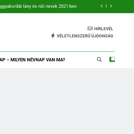
ggyakoribb lány és női nevek 2021-ben
zdődő férfi és női keresztnevek listája
HÍRLEVÉL
B betűs női és férfi nevek
VÉLETLENSZERŰ ÚJDONSÁG
eggyakoribb fiú és férfinevek 2021-ban
ggyakoribb lány és női nevek 2021-ben
AP – MILYEN NÉVNAP VAN MA?
zdődő férfi és női keresztnevek listája
B betűs női és férfi nevek