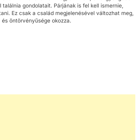
találnia gondolatait. Párjának is fel kell ismernie,
tani. Ez csak a család megjelenésével változhat meg,
a és öntörvényűsége okozza.