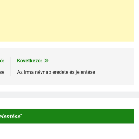
ő:
Következő:
se
Az Irma névnap eredete és jelentése
elentése
”