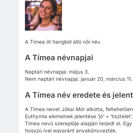
A Tímea öt hangból álló női név.
A Tímea névnapjai
Naptári névnapja: május 3.
Nem naptári névnapja: január 20, március 11.
A Tímea név eredete és jelen
A Tímea nevet Jókai Mór alkotta, feltehetőe
Euthymia elemeinek jelentése ’jó’ + ’tisztel
Tímea nevű szereplője alapján terjedt el. Egy
hosszú ível egyaránt anyakönyvezték.