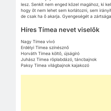
lesz. Senkit nem enged közel magához, ki kell 
hogy őt nem lehet sem korlátozni, sem irányí
de csak ha ő akarja. Gyengeségét a zártság
Híres Tímea nevet viselők
Nagy Tímea vívó
Erdélyi Tímea színésznő
Horváth Tímea költő, újságíró
Juhász Tímea röplabdázó, táncbajnok
Paksy Tímea világbajnok kajakozó