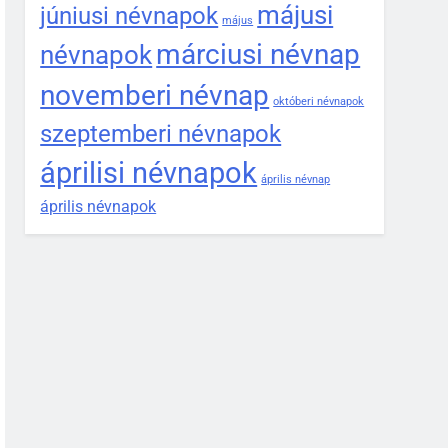
májusi
júniusi névnapok
május
márciusi névnap
névnapok
novemberi névnap
októberi névnapok
szeptemberi névnapok
áprilisi névnapok
április névnap
április névnapok