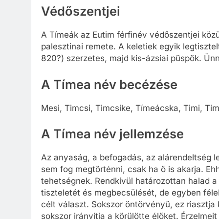
Védőszentjei
A Tímeák az Eutim férfinév védőszentjei köz
palesztinai remete. A keletiek egyik legtiszt
820?) szerzetes, majd kis-ázsiai püspök. Ünn
A Tímea név becézése
Mesi, Timcsi, Timcsike, Tímeácska, Timi, Tim
A Tímea név jellemzése
Az anyaság, a befogadás, az alárendeltség l
sem fog megtörténni, csak ha ő is akarja. Eh
tehetségnek. Rendkívül határozottan halad a 
tiszteletét és megbecsülését, de egyben féle
célt választ. Sokszor öntörvényű, ez riasztja
sokszor irányítja a körülötte élőket. Érzelmei