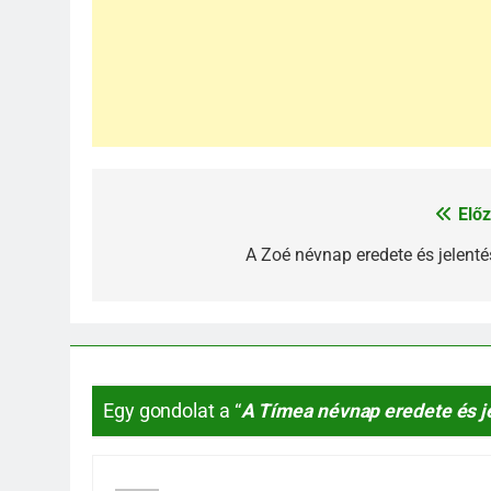
Előz
Bejegyzés
navigáció
A Zoé névnap eredete és jelenté
Egy gondolat a “
A Tímea névnap eredete és j