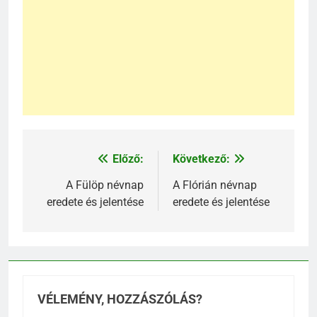
Előző:
Következő:
Bejegyzés
navigáció
A Fülöp névnap
A Flórián névnap
eredete és jelentése
eredete és jelentése
VÉLEMÉNY, HOZZÁSZÓLÁS?