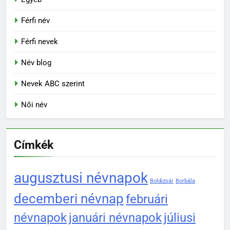
Férfi név
Férfi nevek
Név blog
Nevek ABC szerint
Női név
Címkék
augusztusi névnapok
Boldizsár
Borbála
decemberi névnap
februári
névnapok
januári névnapok
júliusi