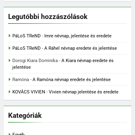
Legutóbbi hozzászólások
PáLoS TReND
-
Imre névnap, jelentése és eredete
PáLoS TReND
-
A Ráhel névnap eredete és jelentése
Dorogi Kiara Dominika
-
A Kiara névnap eredete és
jelentése
Ramóna
-
A Ramóna névnap eredete és jelentése
KOVÁCS VIVIEN
-
Vivien névnap jelentése és eredete
Kategóriák
Egyéb