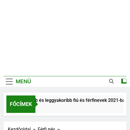
MENÜ
Legnépszerűbb és leggyakoribb fiú és férfinevek 2021-ban
FŐCÍMEK
6 Év Ezelőtt
Kezdőoldal
Férfi név