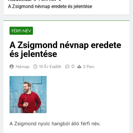
A Zsigmond névnap eredete és jelentése
FÉRFI NÉV
A Zsigmond névnap eredete
és jelentése
0
Névnap
10 Év Ezelőtt
2 Perc
A Zsigmond nyolc hangból álló férfi név.