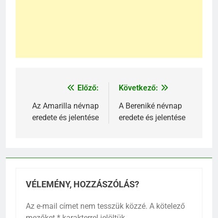
Előző:
Következő:
Bejegyzés
navigáció
Az Amarilla névnap
A Bereniké névnap
eredete és jelentése
eredete és jelentése
VÉLEMÉNY, HOZZÁSZÓLÁS?
Az e-mail címet nem tesszük közzé.
A kötelező
mezőket
*
karakterrel jelöltük