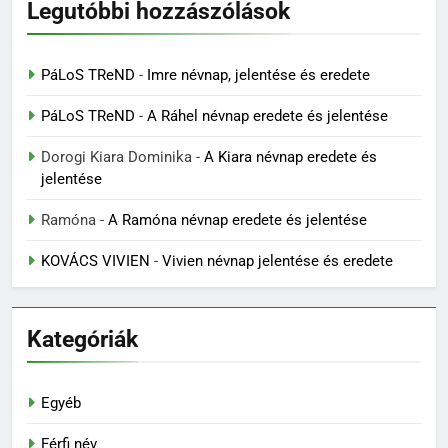
Legutóbbi hozzászólások
PáLoS TReND
-
Imre névnap, jelentése és eredete
PáLoS TReND
-
A Ráhel névnap eredete és jelentése
Dorogi Kiara Dominika
-
A Kiara névnap eredete és
jelentése
Ramóna
-
A Ramóna névnap eredete és jelentése
KOVÁCS VIVIEN
-
Vivien névnap jelentése és eredete
Kategóriák
Egyéb
Férfi név