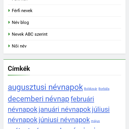
Férfi nevek
Név blog
Nevek ABC szerint
Női név
Címkék
augusztusi névnapok
Boldizsár
Borbála
decemberi névnap
februári
névnapok
januári névnapok
júliusi
névnapok
júniusi névnapok
május