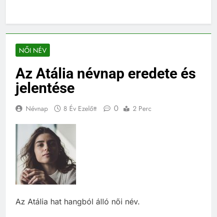
NŐI NÉV
Az Atália névnap eredete és
jelentése
0
Névnap
8 Év Ezelőtt
2 Perc
Az Atália hat hangból álló női név.