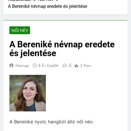
A Bereniké névnap eredete és jelentése
NŐI NÉV
A Bereniké névnap eredete
és jelentése
0
Névnap
8 Év Ezelőtt
2 Perc
A Bereniké nyolc hangból álló női név.