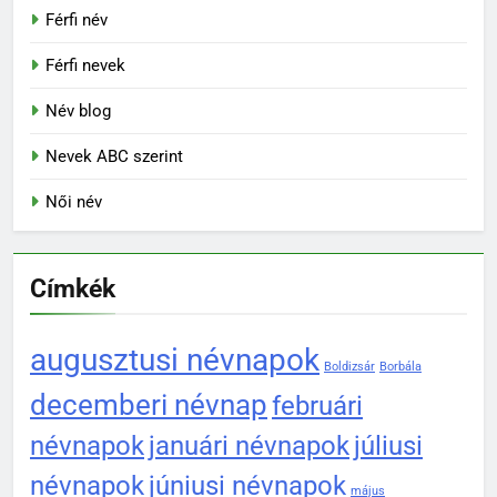
Férfi név
Férfi nevek
Név blog
Nevek ABC szerint
Női név
Címkék
augusztusi névnapok
Boldizsár
Borbála
decemberi névnap
februári
névnapok
januári névnapok
júliusi
névnapok
júniusi névnapok
május