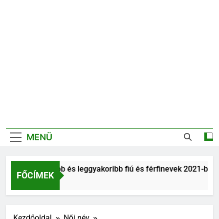
MENÜ
Legnépszerűbb és leggyakoribb fiú és férfinevek 2021-ban
FŐCÍMEK
6 Év Ezelőtt
Kezdőoldal
Női név