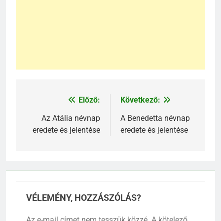
Előző:
Következő:
Bejegyzés
navigáció
Az Atália névnap
A Benedetta névnap
eredete és jelentése
eredete és jelentése
VÉLEMÉNY, HOZZÁSZÓLÁS?
Az e-mail címet nem tesszük közzé.
A kötelező