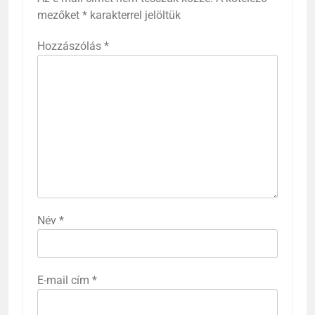
mezőket
*
karakterrel jelöltük
Hozzászólás
*
Név
*
E-mail cím
*