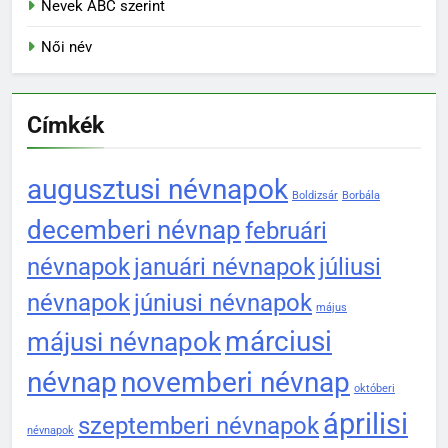
Nevek ABC szerint
Női név
Címkék
augusztusi névnapok
Boldizsár
Borbála
decemberi névnap
februári
névnapok
januári névnapok
júliusi
névnapok
júniusi névnapok
május
márciusi
májusi névnapok
névnap
novemberi névnap
októberi
áprilisi
szeptemberi névnapok
névnapok