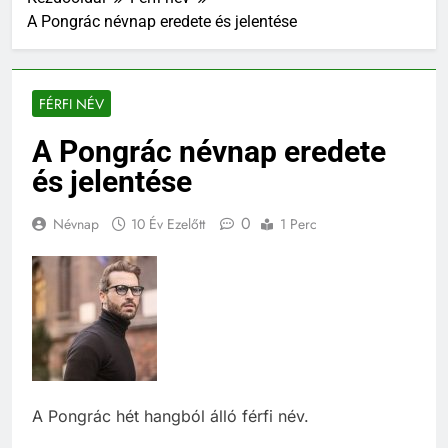
A Pongrác névnap eredete és jelentése
FÉRFI NÉV
A Pongrác névnap eredete
és jelentése
0
Névnap
10 Év Ezelőtt
1 Perc
A Pongrác hét hangból álló férfi név.