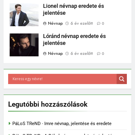
Lionel névnap eredete és
jelentése
Névnap
6 év ezelőtt
0
Lóránd névnap eredete és
jelentése
Névnap
6 év ezelőtt
0
Legutóbbi hozzászólások
PáLoS TReND
-
Imre névnap, jelentése és eredete