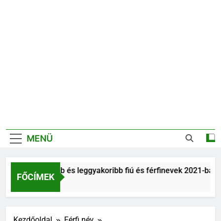
MENÜ
Legnépszerűbb és leggyakoribb fiú és férfinevek 2021-ban
FŐCÍMEK
6 Év Ezelőtt
Kezdőoldal
Férfi név