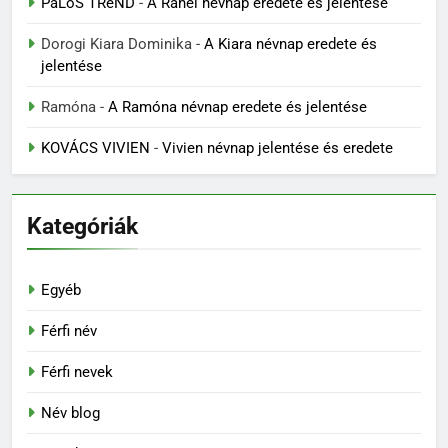
PáLoS TReND
-
A Ráhel névnap eredete és jelentése
Dorogi Kiara Dominika
-
A Kiara névnap eredete és
jelentése
Ramóna
-
A Ramóna névnap eredete és jelentése
KOVÁCS VIVIEN
-
Vivien névnap jelentése és eredete
Kategóriák
Egyéb
Férfi név
Férfi nevek
Név blog