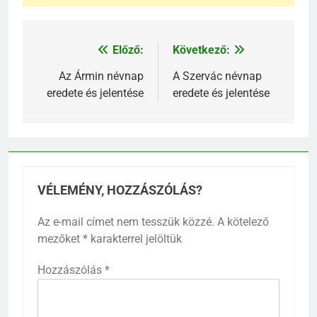
Előző:
Következő:
Bejegyzés
navigáció
Az Ármin névnap
A Szervác névnap
eredete és jelentése
eredete és jelentése
VÉLEMÉNY, HOZZÁSZÓLÁS?
Az e-mail címet nem tesszük közzé.
A kötelező
mezőket
*
karakterrel jelöltük
Hozzászólás
*