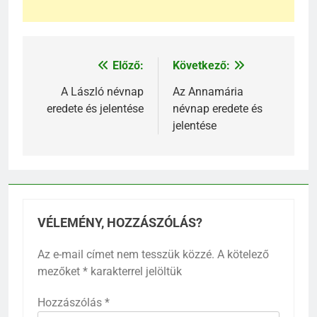
Előző:
Következő:
Bejegyzés
navigáció
A László névnap
Az Annamária
eredete és jelentése
névnap eredete és
jelentése
VÉLEMÉNY, HOZZÁSZÓLÁS?
Az e-mail címet nem tesszük közzé.
A kötelező
mezőket
*
karakterrel jelöltük
Hozzászólás
*