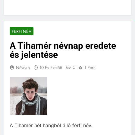
FÉRFI NÉV
A Tihamér névnap eredete
és jelentése
0
Névnap
10 Év Ezelőtt
1 Perc
A Tihamér hét hangból álló férfi név.