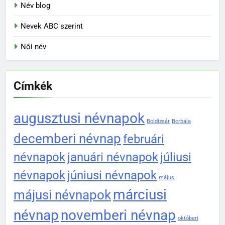
Név blog
Nevek ABC szerint
Női név
Címkék
augusztusi névnapok
Boldizsár
Borbála
decemberi névnap
februári
névnapok
januári névnapok
júliusi
névnapok
júniusi névnapok
május
márciusi
májusi névnapok
névnap
novemberi névnap
októberi