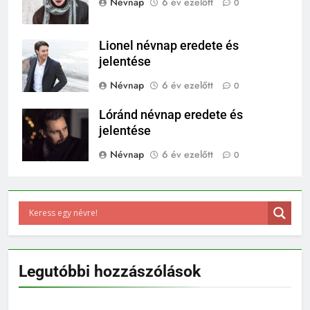
Névnap
6 év ezelőtt
0
Lionel névnap eredete és
jelentése
Névnap
6 év ezelőtt
0
Lóránd névnap eredete és
jelentése
Névnap
6 év ezelőtt
0
Legutóbbi hozzászólások