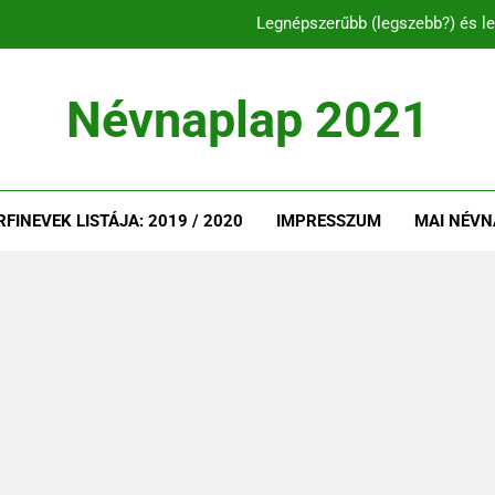
Legnépszerűbb (legszebb?) és le
C és CS betűvel ke
Névnaplap 2021
Legnépszerűbb és l
Legnépszerűbb (legszebb?) és le
INEVEK LISTÁJA: 2019 / 2020
IMPRESSZUM
MAI NÉVN
C és CS betűvel ke