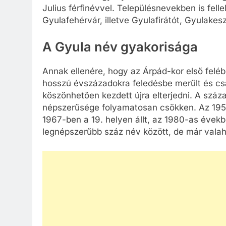
Julius férfinévvel. Településnevekben is felle
Gyulafehérvár, illetve Gyulafirátót, Gyulakesz
A Gyula név gyakorisága
Annak ellenére, hogy az Árpád-kor első felébe
hosszú évszázadokra feledésbe merült és csa
köszönhetően kezdett újra elterjedni. A száza
népszerűsége folyamatosan csökken. Az 1950
1967-ben a 19. helyen állt, az 1980-as évekb
legnépszerűbb száz név között, de már valaho