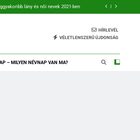
ggyakoribb lány és női nevek 2021-ben
zdődő férfi és női keresztnevek listája
HÍRLEVÉL
B betűs női és férfi nevek
VÉLETLENSZERŰ ÚJDONSÁG
eggyakoribb fiú és férfinevek 2021-ban
ggyakoribb lány és női nevek 2021-ben
AP – MILYEN NÉVNAP VAN MA?
zdődő férfi és női keresztnevek listája
B betűs női és férfi nevek