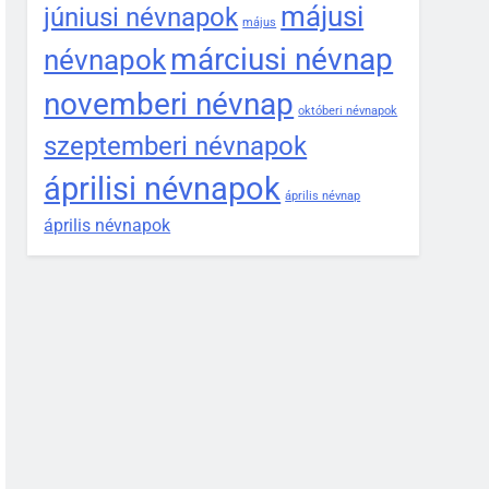
májusi
júniusi névnapok
május
márciusi névnap
névnapok
novemberi névnap
októberi névnapok
szeptemberi névnapok
áprilisi névnapok
április névnap
április névnapok