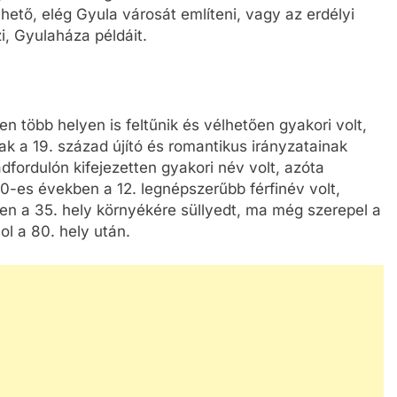
lhető, elég Gyula városát említeni, vagy az erdélyi
i, Gyulaháza példáit.
n több helyen is feltűnik és vélhetően gyakori volt,
k a 19. század újító és romantikus irányzatainak
dfordulón kifejezetten gyakori név volt, azóta
-es években a 12. legnépszerűbb férfinév volt,
en a 35. hely környékére süllyedt, ma még szerepel a
l a 80. hely után.