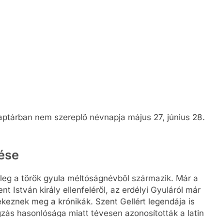
aptárban nem szereplő névnapja május 27, június 28.
tése
leg a török gyula méltóságnévből származik. Már a
 István király ellenfeléről, az erdélyi Gyuláról már
eznek meg a krónikák. Szent Gellért legendája is
gzás hasonlósága miatt tévesen azonosították a latin