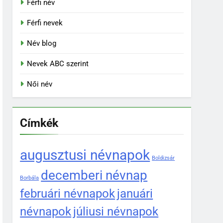
Férfi név
Férfi nevek
Név blog
Nevek ABC szerint
Női név
Címkék
augusztusi névnapok
Boldizsár
decemberi névnap
Borbála
februári névnapok
januári
névnapok
júliusi névnapok