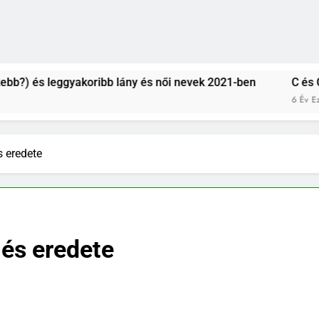
gyakoribb lány és női nevek 2021-ben
C és CS betűvel k
6 Év Ezelőtt
s eredete
 és eredete