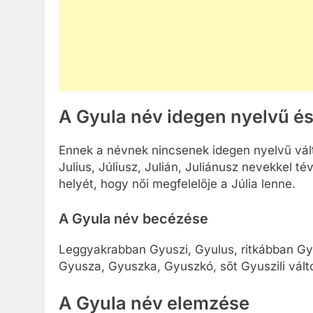
A Gyula név idegen nyelvű és
Ennek a névnek nincsenek idegen nyelvű vált
Julius, Júliusz, Julián, Juliánusz nevekkel t
helyét, hogy női megfelelője a Júlia lenne.
A Gyula név becézése
Leggyakrabban Gyuszi, Gyulus, ritkábban Gyu
Gyusza, Gyuszka, Gyuszkó, sőt Gyuszili válto
A Gyula név elemzése