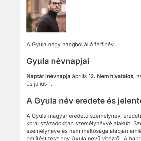
A Gyula négy hangból álló férfinév.
Gyula névnapjai
Naptári névnapja
április 12.
Nem hivatalos
, n
és július 1.
A Gyula név eredete és jelen
A Gyula magyar eredetű személynév, eredeti
korai századokban személynévvé alakult, Szent
személyneve és nem méltósága alapján emlék
említést tesz egy Gyula nevű vitézről. A han