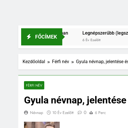
s férfinevek 2021-ban
Legnépszerűbb (legszebb?) és leg
FŐCÍMEK
6 Év Ezelőtt
Kezdőoldal
Férfi név
Gyula névnap, jelentése é
FÉRFI NÉV
Gyula névnap, jelentése
0
Névnap
10 Év Ezelőtt
6 Perc