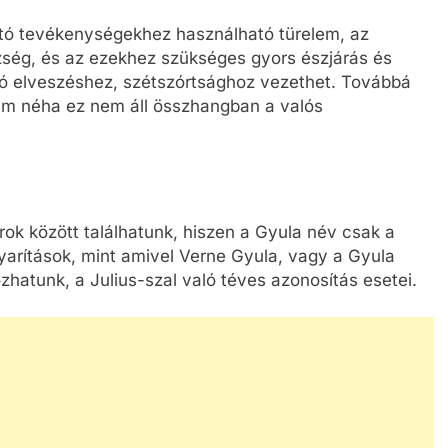
kotó tevékenységekhez használható türelem, az
zség, és az ezekhez szükséges gyors észjárás és
ló elveszéshez, szétszórtsághoz vezethet. Továbbá
, ám néha ez nem áll összhangban a valós
k között találhatunk, hiszen a Gyula név csak a
yarítások, mint amivel Verne Gyula, vagy a Gyula
hatunk, a Julius-szal való téves azonosítás esetei.